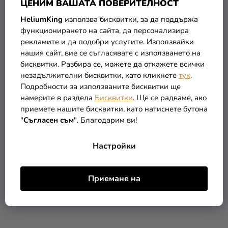
ЦЕНИМ ВАШАТА ПОВЕРИТЕЛНОСТ
HeliumKing
използва бисквитки, за да поддържа
функционирането на сайта, да персонализира
рекламите и да подобри услугите. Използвайки
нашия сайт, вие се съгласявате с използването на
Балон металик - бял
Балон металик бебешко
бисквитки. Разбира се, можете да откажете всички
48см
розово
незадължителни бисквитки, като кликнете
тук
.
Подробности за използваните бисквитки ще
0,65 €
0,10 €
намерите в раздела
Бисквитки
. Ще се радваме, ако
приемете нашите бисквитки, като натиснете бутона
В КОЛИЧКАТА
В КОЛИЧКАТА
"
Съгласен съм
". Благодарим ви!
Настройки
Приемане на