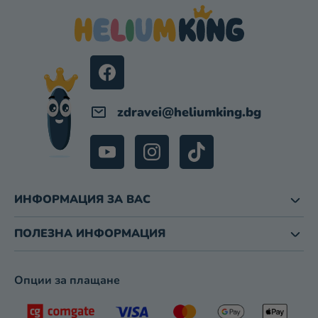
З
Т
А
Е
И
Р
З
Б
Р
О
zdravei
@
heliumking.bg
Я
В
А
Н
Е
ИНФОРМАЦИЯ ЗА ВАС
ПОЛЕЗНА ИНФОРМАЦИЯ
Опции за плащане