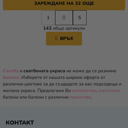
ЗАРЕЖДАНЕ НА 32 ОЩЕ
П
1
а
5
К
г
143
общо артикули
и
О
н
Н
ВРЪХ
а
Т
ц
Р
и
О
я
Л
Н
Сватба
и
сватбената украса
не може да се размине
И
балони
. Изберете от нашата широка оферта от
Е
различни цветове за да създадете за вас подходяща и
Л
желана украса. Предлагаме Ви
металични
,
пастелни
Е
балони или балони с различни
принтове
.
М
Е
Н
Ф
Т
КОНТАКТ
У
И