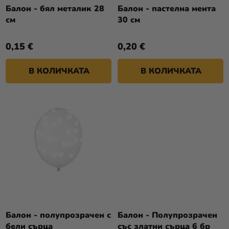
Т
О
Балон - бял металик 28
Балон - пастелна мента
Разпродажба
Е
см
30 см
Д
У
Kонтакт
0,15 €
0,20 €
К
Оценка
Т
на
В КОЛИЧКАТА
В КОЛИЧКАТА
И
магазина
Вход
Балон - полупрозрачен с
Балон - Полупрозрачен
бели сърца
със златни сърца 6 бр