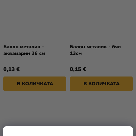
Балон металик -
Балон металик - бял
аквамарин 26 см
13см
0,13 €
0,15 €
В КОЛИЧКАТА
В КОЛИЧКАТА