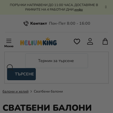
Преминаване
ПОРЪЧКИ НАПРАВЕНИ ДО 11:00 ЧАСА, ДОСТАВЯМЕ В
към
РАМКИТЕ НА 4 РАБОТНИ ДНИ.
инфо
съдържанието
Kонтакт
Всичко за пазаруването
К
З
Рекламация и връщане на парите
П
ТЪРСЕНЕ
Оценка на магазина
Хелий
и
балони
балони и хелий
Сватбени балони
Сватба
СВАТБЕНИ БАЛОНИ
Парти