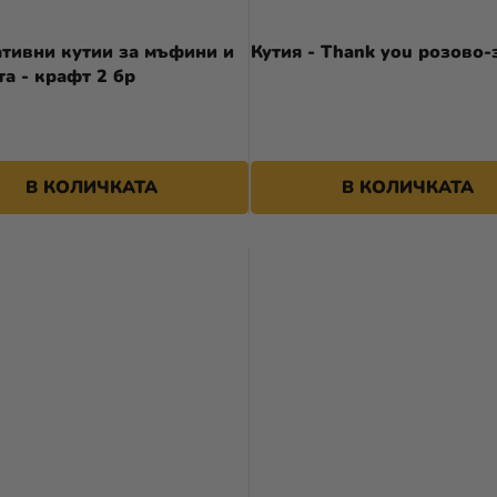
тивни кутии за мъфини и
Кутия - Thank you розово-
та - крафт 2 бр
В КОЛИЧКАТА
В КОЛИЧКАТА