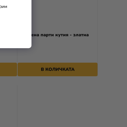
арим
 ухо
Хартиена парти кутия - златна
В КОЛИЧКАТА