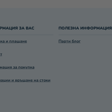
Р
О
Л
Н
И
РМАЦИЯ ЗА ВАС
ПОЛЕЗНА ИНФОРМАЦИЯ
Е
Л
Е
ка и плащане
Парти блог
М
Е
т
Н
Т
ация за покупка
И
З
А
ации и връщане на стоки
И
З
Б
Р
О