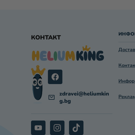
Ф
У
ИНФО
КОНТАКТ
Т
Достав
Е
Контак
Р
Информ
zdravei
@
heliumkin
Реклам
g.bg