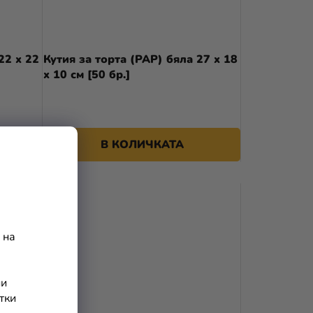
22 x 22
Кутия за торта (PAP) бяла 27 x 18
x 10 см [50 бр.]
В КОЛИЧКАТА
 на
ни
тки