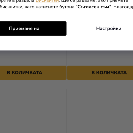
рите в раздела
Бисквитки
. Ще се радваме, ако приемете
бисквитки, като натиснете бутона "
Съгласен съм
". Благод
Приемане на
Настройки
за торта (PAP) бял 27 x 18
Сватбени кошници (PAP) с
[50 бр.]
бяло 10 x 8 x 6 см [50 бр.]
В КОЛИЧКАТА
В КОЛИЧКАТА