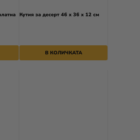
А
златна
Кутия за десерт 46 x 36 x 12 см
П
Р
4,39 €
О
Д
В КОЛИЧКАТА
У
К
Т
И