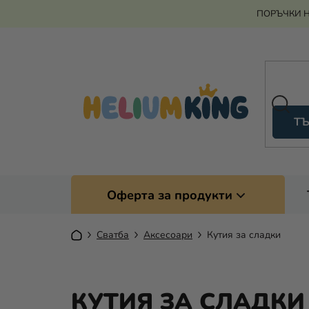
Преминаване
ПОРЪЧКИ Н
към
съдържанието
ТЪ
Оферта за продукти
Начало
Сватба
Аксесоари
Кутия за сладки
КУТИЯ ЗА СЛАДКИ