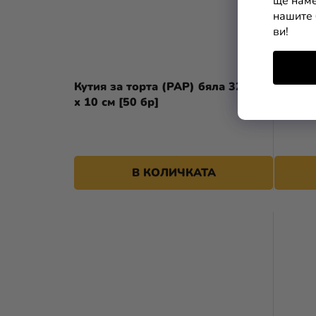
ще наме
нашите 
ви!
Кутия за торта (PAP) бяла 32 x 32
Носач 
x 10 см [50 бр]
x 8 см 
В КОЛИЧКАТА