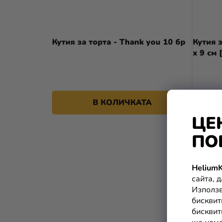
Кутия за торта - Thank you 10 бр
Кутия 
x 9 см 
8,99 €
В КОЛИЧКАТА
ЦЕ
ПО
HeliumK
сайта, 
Използв
бисквит
бисквит