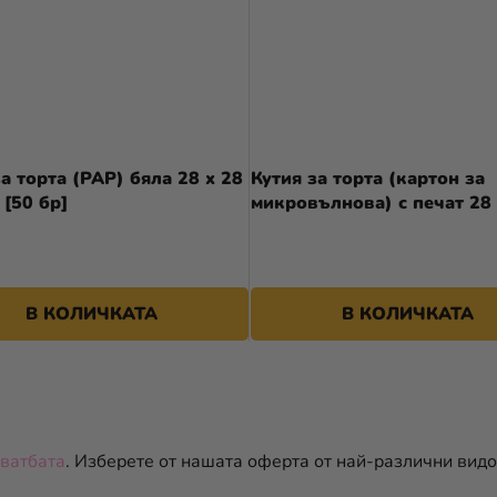
за торта (PAP) бяла 28 x 28
Кутия за торта (картон за
 [50 бр]
микровълнова) с печат 28 
10 см [100 бр]
В КОЛИЧКАТА
В КОЛИЧКАТА
К
О
Н
сватбата
. Изберете от нашата оферта от най-различни видо
Т