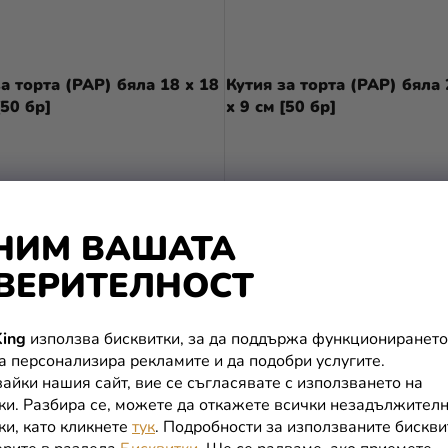
за торта (PAP) бяла 18 x 18
Кутия за торта (PAP) бяла 
[50 бр]
x 9 см [50 бр]
В КОЛИЧКАТА
В КОЛИЧКАТА
НИМ ВАШАТА
ВЕРИТЕЛНОСТ
ing
използва бисквитки, за да поддържа функционирането
да персонализира рекламите и да подобри услугите.
айки нашия сайт, вие се съгласявате с използването на
ки. Разбира се, можете да откажете всички незадължител
ки, като кликнете
тук
. Подробности за използваните бискви