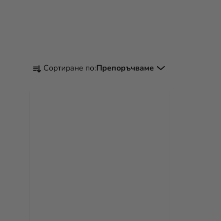
С
Сортиране по:
Препоръчваме
О
Р
Т
И
Р
А
Н
Е
Н