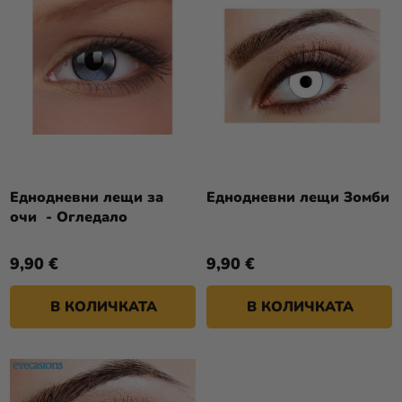
П
Р
Р
Разпродажба
А
О
Н
Kонтакт
Д
Е
У
Оценка
Н
К
на
А
Т
магазина
П
И
Р
Вход
Т
О
Еднодневни лещи за
Еднодневни лещи Зомби
Е
очи - Огледало
Д
У
9,90 €
9,90 €
К
Т
В КОЛИЧКАТА
В КОЛИЧКАТА
И