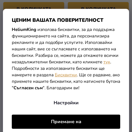
В КОЛИЧКАТА
В КОЛИЧКАТА
ЦЕНИМ ВАШАТА ПОВЕРИТЕЛНОСТ
HeliumKing
използва бисквитки, за да поддържа
функционирането на сайта, да персонализира
рекламите и да подобри услугите. Използвайки
нашия сайт, вие се съгласявате с използването на
бисквитки. Разбира се, можете да откажете всички
незадължителни бисквитки, като кликнете
тук
.
Подробности за използваните бисквитки ще
намерите в раздела
Бисквитки
. Ще се радваме, ако
приемете нашите бисквитки, като натиснете бутона
"
Съгласен съм
". Благодарим ви!
Лещи за очи
Лещи за очи Котка
Малифесент
Настройки
9,90 €
9,90 €
Приемане на
В КОЛИЧКАТА
В КОЛИЧКАТА