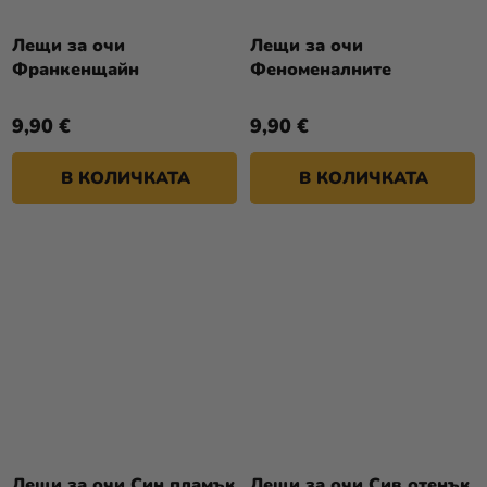
Лещи за очи
Лещи за очи
Франкенщайн
Феноменалните
9,90 €
9,90 €
В КОЛИЧКАТА
В КОЛИЧКАТА
Лещи за очи Син пламък
Лещи за очи Сив отенък