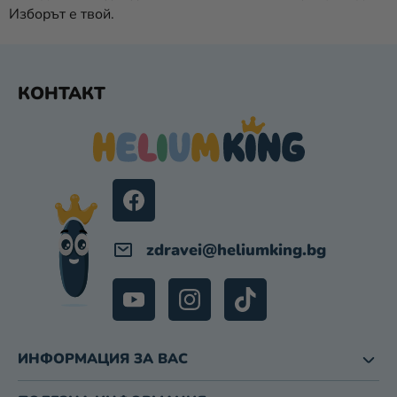
Е
Изборът е твой.
М
Е
Н
Ф
Т
КОНТАКТ
У
И
Т
З
А
Е
И
Р
З
Б
Р
О
zdravei
@
heliumking.bg
Я
В
А
Н
Е
ИНФОРМАЦИЯ ЗА ВАС