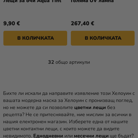
Лещи за очи Aqua Tint
Голяма UV лампа
9,90 €
267,40 €
В КОЛИЧКАТА
В КОЛИЧКАТА
32
общо артикули
К
О
Н
Т
Р
Бихте ли искали да направите изявление този Хелоуин с
О
вашата модерна маска за Хелоуин с пронизващ поглед,
Л
но не можете да си позволите
цветни лещи
без
Н
рецепта? Не се притеснявайте, ние мислим за всички в
И
нашия електронен магазин. Изберете една от нашите
Е
цветни контактни лещи, с които можете да видите
Л
невидимото.
Еднодневни
или
месечни лещи
ще бъдат?