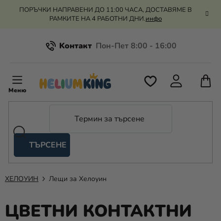
Преминаване
ПОРЪЧКИ НАПРАВЕНИ ДО 11:00 ЧАСА, ДОСТАВЯМЕ В
към
РАМКИТЕ НА 4 РАБОТНИ ДНИ.
инфо
съдържанието
Kонтакт
Всичко за пазаруването
К
З
Рекламация и връщане на парите
П
ТЪРСЕНЕ
Оценка на магазина
Хелий
и
балони
ХЕЛОУИН
Лещи за Хелоуин
Сватба
ЦВЕТНИ КОНТАКТНИ
Парти