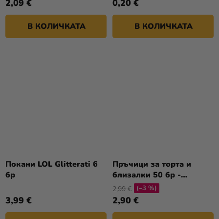
2,09 €
0,20 €
В КОЛИЧКАТА
В КОЛИЧКАТА
Покани LOL Glitterati 6
Пръчици за торта и
бр
близалки 50 бр -
Пръчици за близалки -
(–3 %)
2,99 €
12см
3,99 €
2,90 €