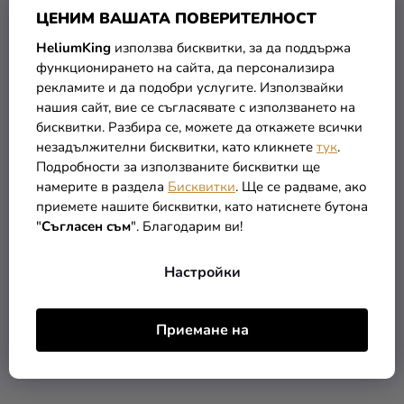
ЦЕНИМ ВАШАТА ПОВЕРИТЕЛНОСТ
HeliumKing
използва бисквитки, за да поддържа
функционирането на сайта, да персонализира
рекламите и да подобри услугите. Използвайки
Кърпа за момиче /
Летен плажен комплект
нашия сайт, вие се съгласявате с използването на
Пончо - LOL Surprise
LOL Surprise - светло
бисквитки. Разбира се, можете да откажете всички
розов
(до –42 %)
7,13 €
незадължителни бисквитки, като кликнете
тук
.
7,99 €
4,54 €
Подробности за използваните бисквитки ще
от
намерите в раздела
Бисквитки
. Ще се радваме, ако
приемете нашите бисквитки, като натиснете бутона
В КОЛИЧКАТА
ПОДРОБНОСТИ
"
Съгласен съм
". Благодарим ви!
Настройки
РАЗПРОДАЖБА
Приемане на