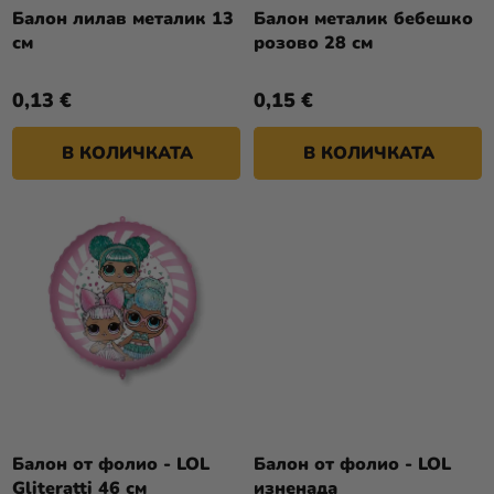
Т
О
Балон лилав металик 13
Балон металик бебешко
Разпродажба
Е
см
розово 28 см
Д
У
Kонтакт
0,13 €
0,15 €
К
Оценка
Т
на
В КОЛИЧКАТА
В КОЛИЧКАТА
И
магазина
Вход
Балон от фолио - LOL
Балон от фолио - LOL
Gliteratti 46 см
изненада