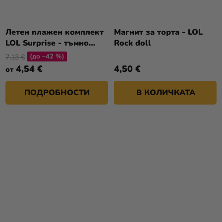
Летен плажен комплект
Магнит за торта - LOL
LOL Surprise - тъмно
Rock doll
розов
(до –42 %)
7,13 €
4,54 €
4,50 €
от
ПОДРОБНОСТИ
В КОЛИЧКАТА