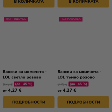
В КОЛИЧКАТА
В КОЛИЧКАТА
РАЗПРОДАЖБА
РАЗПРОДАЖБА
Бански за момичета -
Бански за момичета -
LOL светло розово
LOL тъмно розово
(до –45 %)
(до –45 %)
6,79 €
6,79 €
4,27 €
4,27 €
от
от
ПОДРОБНОСТИ
ПОДРОБНОСТИ