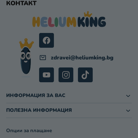
З
КОНТАКТ
У
А
Т
И
Е
З
Р
Б
Р
О
Я
В
zdravei
@
heliumking.bg
А
Н
Е
ИНФОРМАЦИЯ ЗА ВАС
ПОЛЕЗНА ИНФОРМАЦИЯ
Опции за плащане