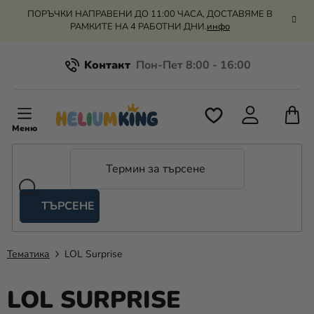
Преминаване
ПОРЪЧКИ НАПРАВЕНИ ДО 11:00 ЧАСА, ДОСТАВЯМЕ В
към
РАМКИТЕ НА 4 РАБОТНИ ДНИ.
инфо
съдържанието
Kонтакт
Всичко за пазаруването
К
З
Рекламация и връщане на парите
П
ТЪРСЕНЕ
Оценка на магазина
Хелий
и
балони
Тематика
LOL Surprise
Сватба
LOL SURPRISE
Парти