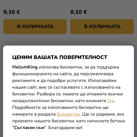
0,10 €
0,10 €
В КОЛИЧКАТА
В КОЛИЧКАТА
ЦЕНИМ ВАШАТА ПОВЕРИТЕЛНОСТ
HeliumKing
използва бисквитки, за да поддържа
функционирането на сайта, да персонализира
рекламите и да подобри услугите. Използвайки
нашия сайт, вие се съгласявате с използването на
бисквитки. Разбира се, можете да откажете всички
незадължителни бисквитки, като кликнете
тук
.
Подробности за използваните бисквитки ще
Балон пастелен червен
Боя за грим в стик -
намерите в раздела
Бисквитки
. Ще се радваме, ако
Зелен
приемете нашите бисквитки, като натиснете бутона
"
Съгласен съм
". Благодарим ви!
0,10 €
1,90 €