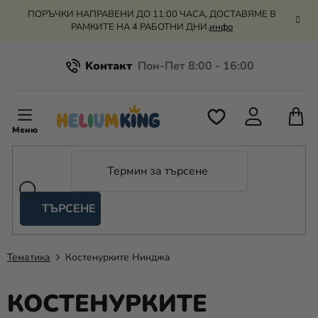
Преминаване
ПОРЪЧКИ НАПРАВЕНИ ДО 11:00 ЧАСА, ДОСТАВЯМЕ В
към
РАМКИТЕ НА 4 РАБОТНИ ДНИ.
инфо
съдържанието
Kонтакт
Всичко за пазаруването
К
З
Рекламация и връщане на парите
П
ТЪРСЕНЕ
Оценка на магазина
Хелий
и
балони
Тематика
Костенурките Нинджа
Сватба
КОСТЕНУРКИТЕ
Парти