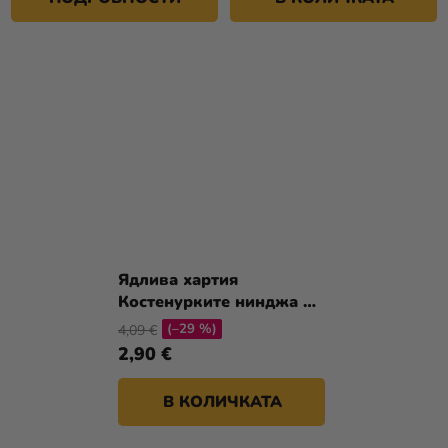
Ядлива хартия
Костенурките нинджа 20
см
(–29 %)
4,09 €
2,90 €
В КОЛИЧКАТА