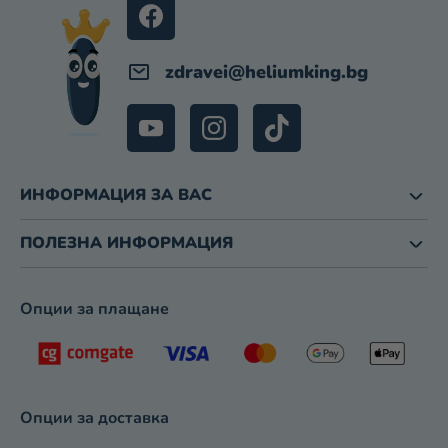
И
З
Б
zdravei
@
heliumking.bg
Р
О
Я
В
А
Н
ИНФОРМАЦИЯ ЗА ВАС
Е
ПОЛЕЗНА ИНФОРМАЦИЯ
Опции за плащане
Опции за доставка