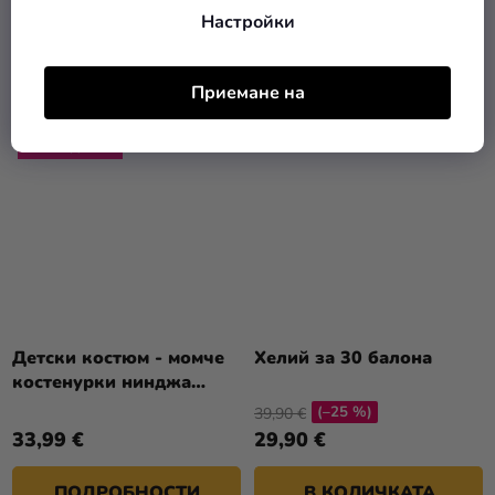
Настройки
В КОЛИЧКАТА
В КОЛИЧКАТА
Приемане на
НОВОСТ
TIP
РАЗПРОДАЖБА
Детски костюм - момче
Хелий за 30 балона
костенурки нинджа
TMNT
(–25 %)
39,90 €
33,99 €
29,90 €
ПОДРОБНОСТИ
В КОЛИЧКАТА