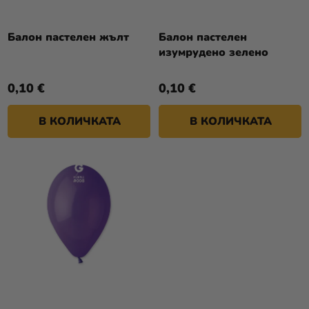
П
И
Р
Разпродажба
Т
О
Балон пастелен жълт
Балон пастелен
Е
Kонтакт
изумрудено зелено
Д
У
Оценка
0,10 €
0,10 €
К
на
Т
магазина
В КОЛИЧКАТА
В КОЛИЧКАТА
И
Вход