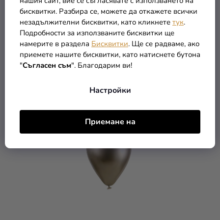
нашия сайт, вие се съгласявате с използването на
бисквитки. Разбира се, можете да откажете всички
незадължителни бисквитки, като кликнете
тук
.
Балон хром - розов 48
Поставка за балони -
Подробности за използваните бисквитки ще
см
Момиче кубчета
намерите в раздела
Бисквитки
. Ще се радваме, ако
приемете нашите бисквитки, като натиснете бутона
0,85 €
25,89 €
"
Съгласен съм
". Благодарим ви!
В КОЛИЧКАТА
В КОЛИЧКАТА
Настройки
Приемане на