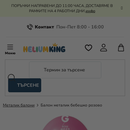
Преминаване
ПОРЪЧКИ НАПРАВЕНИ ДО 11:00 ЧАСА, ДОСТАВЯМЕ В
към
РАМКИТЕ НА 4 РАБОТНИ ДНИ.
инфо
съдържанието
Kонтакт
Всичко за пазаруването
К
З
Рекламация и връщане на парите
П
ТЪРСЕНЕ
Оценка на магазина
Хелий
и
балони
Металик балони
Балон металик бебешко розово
Сватба
Парти