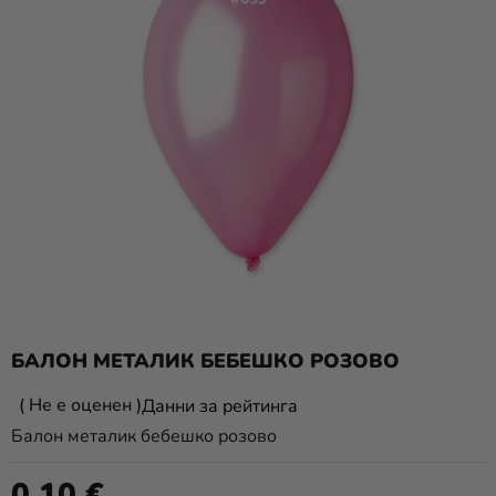
Парти
украса и
аксесоари
Костюми
за
карнавал
Облекло
ПОДАРЪЦИ
и МЕРЧ
новост
БАЛОН МЕТАЛИК БЕБЕШКО РОЗОВО
Празници
Средната
Не е оценен
Данни за рейтинга
и
оценка
Балон металик бебешко розово
традиции
на
продукта
Тематика
0,10 €
Измерване на цената: