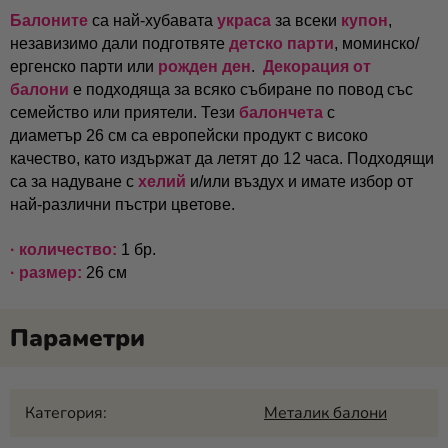
Балоните
са най-хубавата
украса
за всеки
купон
,
незавизимо дали подготвяте
детско парти
, моминско/
ергенско парти или
рожден ден
.
Декорация от
балони
е подходяща за всяко събиране по повод със
семейство или приятели. Тези
балончета
с
диаметър 26 см са европейски продукт с високо
качество, като издържат да летят до 12 часа. Подходящи
са за надуване с
хелий
и/или въздух и имате избор от
най-различни пъстри цветове.
· количество:
1 бр.
· размер:
26 см
Категория
:
Металик балони