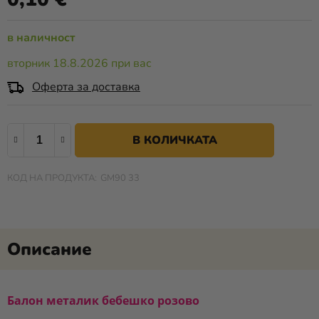
е
Разпродажба
0,0
в наличност
от
Kонтакт
5
вторник 18.8.2026 при вас
звезди.
Оценка
Оферта за доставка
на
магазина
В КОЛИЧКАТА
Вход
GM90 33
Балон металик бебешко розово