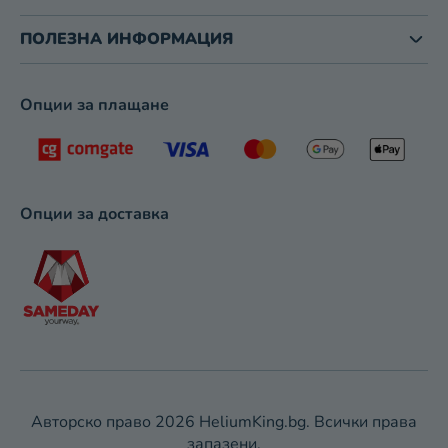
И
З
ПОЛЕЗНА ИНФОРМАЦИЯ
Б
Р
О
Опции за плащане
Я
В
А
Н
Е
Опции за доставка
Авторско право 2026
HeliumKing.bg
. Всички права
запазени.