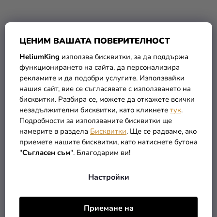
ЦЕНИМ ВАШАТА ПОВЕРИТЕЛНОСТ
Камъни за лице - Котка
Латексов балон - котка
HeliumKing
използва бисквитки, за да поддържа
и лапи 30см
функционирането на сайта, да персонализира
(–18 %)
4,79 €
рекламите и да подобри услугите. Използвайки
3,90 €
0,49 €
нашия сайт, вие се съгласявате с използването на
бисквитки. Разбира се, можете да откажете всички
В КОЛИЧКАТА
В КОЛИЧКАТА
незадължителни бисквитки, като кликнете
тук
.
Подробности за използваните бисквитки ще
намерите в раздела
Бисквитки
. Ще се радваме, ако
приемете нашите бисквитки, като натиснете бутона
"
Съгласен съм
". Благодарим ви!
Настройки
Приемане на