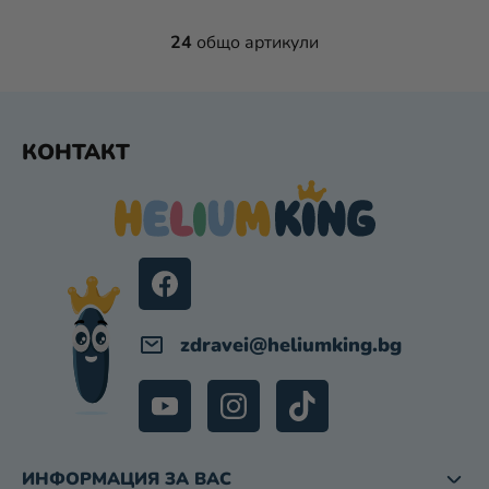
24
общо артикули
К
О
Н
Т
Ф
Р
КОНТАКТ
У
О
Т
Л
Е
Н
Р
И
Е
Л
Е
М
zdravei
@
heliumking.bg
Е
Н
Т
И
З
ИНФОРМАЦИЯ ЗА ВАС
А