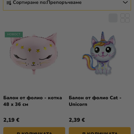
Ъ
Сортиране по:
Препоръчваме
О
Разпродажба
К
Р
Н
Т
Kонтакт
А
И
П
Оценка
Р
НОВОСТ
на
Р
А
магазина
О
Н
Д
Е
Вход
У
Н
К
А
Т
П
И
Р
Т
О
Балон от фолио - котка
Балон от фолио Cat -
Е
48 х 36 см
Unicorn
Д
У
2,19 €
2,39 €
К
Т