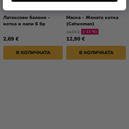
Латексови балони -
Маска - Жената котка
котка и лапи 6 бр
(Catwoman)
(–11 %)
14,59 €
2,69 €
12,90 €
В КОЛИЧКАТА
В КОЛИЧКАТА