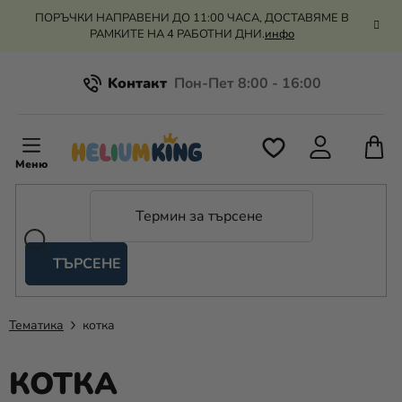
Преминаване
ПОРЪЧКИ НАПРАВЕНИ ДО 11:00 ЧАСА, ДОСТАВЯМЕ В
към
РАМКИТЕ НА 4 РАБОТНИ ДНИ.
инфо
съдържанието
Kонтакт
Всичко за пазаруването
К
З
Рекламация и връщане на парите
П
ТЪРСЕНЕ
Оценка на магазина
Хелий
и
балони
Тематика
котка
Сватба
КОТКА
Парти