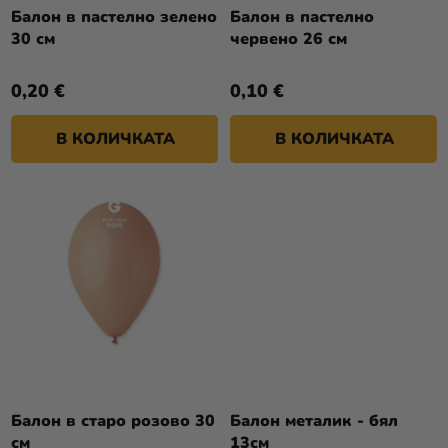
Т
О
Балон в пастелно зелено
Балон в пастелно
Разпродажба
Е
30 см
червено 26 см
Д
У
Kонтакт
0,20 €
0,10 €
К
Оценка
Т
на
В КОЛИЧКАТА
В КОЛИЧКАТА
И
магазина
Вход
Балон в старо розово 30
Балон металик - бял
см
13см