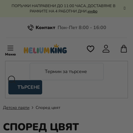
Преминаване
ПОРЪЧКИ НАПРАВЕНИ ДО 11:00 ЧАСА, ДОСТАВЯМЕ В
към
РАМКИТЕ НА 4 РАБОТНИ ДНИ.
инфо
съдържанието
Kонтакт
Всичко за пазаруването
К
З
Рекламация и връщане на парите
П
ТЪРСЕНЕ
Оценка на магазина
Хелий
и
балони
Детско парти
Според цвят
Сватба
СПОРЕД ЦВЯТ
Парти