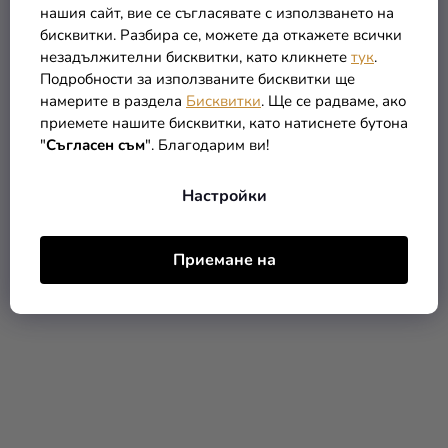
нашия сайт, вие се съгласявате с използването на
бисквитки. Разбира се, можете да откажете всички
незадължителни бисквитки, като кликнете
тук
.
Подробности за използваните бисквитки ще
намерите в раздела
Бисквитки
. Ще се радваме, ако
Балон от фолио Барби
Балон от фолио Барби и
приемете нашите бисквитки, като натиснете бутона
80 x 65 см
приятели, 45 см
"
Съгласен съм
". Благодарим ви!
4,29 €
3,59 €
Настройки
В КОЛИЧКАТА
В КОЛИЧКАТА
Приемане на