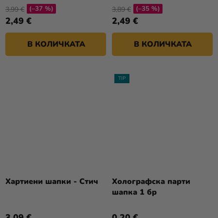
(–37 %)
(–35 %)
3,99 €
3,89 €
2,49 €
2,49 €
В КОЛИЧКАТА
В КОЛИЧКАТА
TIP
Хартиени шапки - Стич
Холографска парти
шапка 1 бр
3,09 €
0,20 €