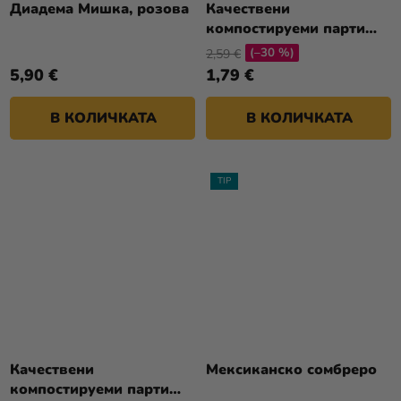
Диадема Мишка, розова
Качествени
компостируеми парти
шапки Jungle Balloons 6
(–30 %)
2,59 €
бр
5,90 €
1,79 €
В КОЛИЧКАТА
В КОЛИЧКАТА
TIP
Качествени
Мексиканско сомбреро
компостируеми парти