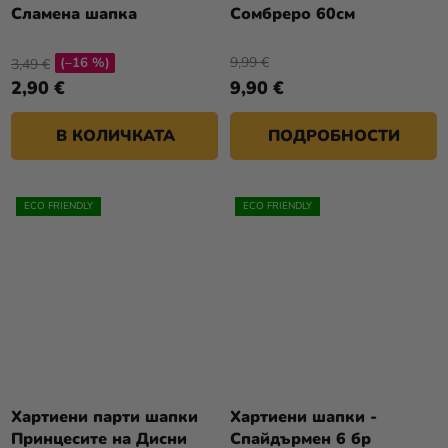
Сламена шапка
Сомбреро 60см
9,99 €
(–16 %)
3,49 €
2,90 €
9,90 €
В КОЛИЧКАТА
ПОДРОБНОСТИ
ECO FRIENDLY
ECO FRIENDLY
Хартиени парти шапки
Хартиени шапки -
Принцесите на Дисни
Спайдърмен 6 бр