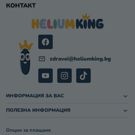
Ф
Т
КОНТАКТ
У
И
З
Т
А
Е
И
Р
З
Б
Р
О
zdravei
@
heliumking.bg
Я
В
А
Н
Е
ИНФОРМАЦИЯ ЗА ВАС
ПОЛЕЗНА ИНФОРМАЦИЯ
Опции за плащане