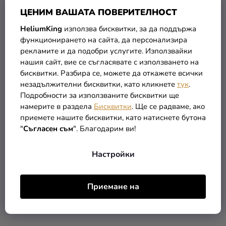
ЦЕНИМ ВАШАТА ПОВЕРИТЕЛНОСТ
HeliumKing
използва бисквитки, за да поддържа
функционирането на сайта, да персонализира
рекламите и да подобри услугите. Използвайки
нашия сайт, вие се съгласявате с използването на
бисквитки. Разбира се, можете да откажете всички
Парти шапки Baby Shark
Парти шапки Frozen II
незадължителни бисквитки, като кликнете
тук
.
Wind 6 бр
Подробности за използваните бисквитки ще
намерите в раздела
Бисквитки
. Ще се радваме, ако
2,49 €
2,49 €
приемете нашите бисквитки, като натиснете бутона
"
Съгласен съм
". Благодарим ви!
В КОЛИЧКАТА
В КОЛИЧКАТА
Настройки
Приемане на