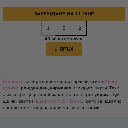
ЗАРЕЖДАНЕ НА 11 ОЩЕ
П
1
а
2
К
г
43
общо артикули
и
О
н
Н
ВРЪХ
а
Т
ц
Р
и
О
я
Л
Н
Шапките
са неразделна част от празници като
Нова
И
година
,
рожден ден, карнавал
или друго парти. Тези
Е
аксесоари ще разнообразят цялата парти
украса
. Тук
Л
ще намерите и
шапки тип сомбреро
, които са идеално
Е
попълнение за карнавални маски и
костюми
.
М
Е
Н