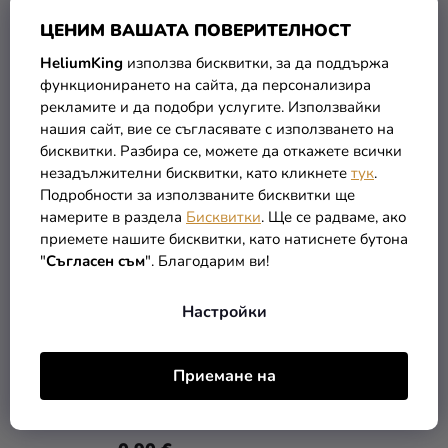
(–16 %)
3,49 €
ЦЕНИМ ВАШАТА ПОВЕРИТЕЛНОСТ
2,90 €
4,90 €
HeliumKing
използва бисквитки, за да поддържа
функционирането на сайта, да персонализира
В КОЛИЧКАТА
В КОЛИЧКАТА
рекламите и да подобри услугите. Използвайки
нашия сайт, вие се съгласявате с използването на
бисквитки. Разбира се, можете да откажете всички
незадължителни бисквитки, като кликнете
тук
.
Подробности за използваните бисквитки ще
намерите в раздела
Бисквитки
. Ще се радваме, ако
приемете нашите бисквитки, като натиснете бутона
"
Съгласен съм
". Благодарим ви!
Настройки
Приемане на
Черен молив за очи