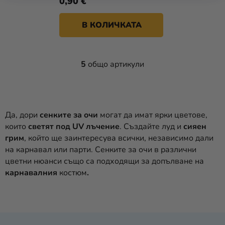
0,90 €
В КОЛИЧКАТА
5
общо артикули
К
О
Н
Т
Р
Да, дори
сенките за очи
могат да имат ярки цветове,
О
които
светят под UV лъчение
. Създайте луд и
сияен
Л
грим
, който ще заинтересува всички, независимо дали
Н
на карнавал или парти. Сенките за очи в различни
И
цветни нюанси също са подходящи за допълване на
Е
карнавалния
костюм
.
Л
Е
М
Е
Н