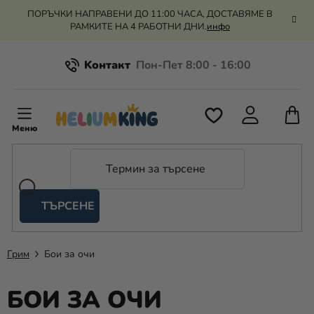
Преминаване
ПОРЪЧКИ НАПРАВЕНИ ДО 11:00 ЧАСА, ДОСТАВЯМЕ В
към
РАМКИТЕ НА 4 РАБОТНИ ДНИ.
инфо
съдържанието
Kонтакт
Всичко за пазаруването
К
З
Рекламация и връщане на парите
П
ТЪРСЕНЕ
Оценка на магазина
Хелий
и
балони
Грим
Бои за очи
Сватба
БОИ ЗА ОЧИ
Парти