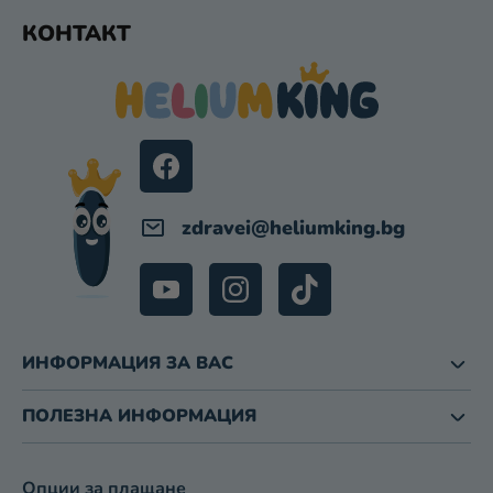
Ф
Т
КОНТАКТ
У
И
Т
З
А
Е
И
Р
З
Б
Р
О
zdravei
@
heliumking.bg
Я
В
А
Н
Е
ИНФОРМАЦИЯ ЗА ВАС
ПОЛЕЗНА ИНФОРМАЦИЯ
Опции за плащане