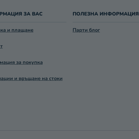
Е
Л
РМАЦИЯ ЗА ВАС
ПОЛЕЗНА ИНФОРМАЦИЯ
Е
М
Е
ка и плащане
Парти блог
Н
Т
т
И
З
А
ация за покупка
И
З
ации и връщане на стоки
Б
Р
О
Я
В
А
Н
Е