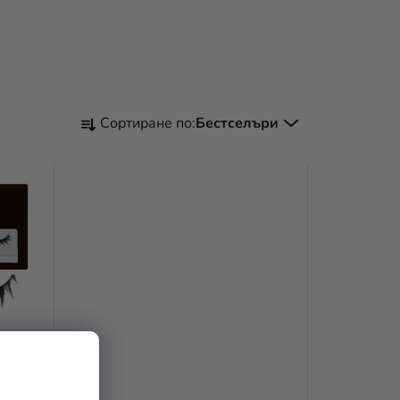
С
Сортиране по:
Бестселъри
О
Р
Т
И
Р
А
Н
Е
Н