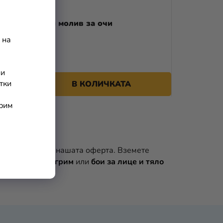
А
Черен молив за очи
П
 на
Р
О
ни
Д
тки
В КОЛИЧКАТА
У
арим
К
Т
И
 ще намерите в нашата оферта. Вземете
шите
пакети за грим
или
бои за лице и тяло