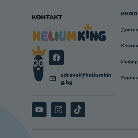
Ф
У
ИНФО
КОНТАКТ
Т
Достав
Е
Контак
Р
Информ
zdravei
@
heliumkin
Реклам
g.bg