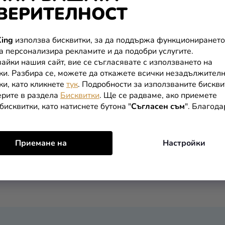
ВЕРИТЕЛНОСТ
кт за готически грим
Изкуствени мигли
сто/бяло
ing
използва бисквитки, за да поддържа функционирането
да персонализира рекламите и да подобри услугите.
айки нашия сайт, вие се съгласявате с използването на
ки. Разбира се, можете да откажете всички незадължител
ки, като кликнете
тук
. Подробности за използваните бискви
В КОЛИЧКАТА
В КОЛИЧКАТА
рите в раздела
Бисквитки
. Ще се радваме, ако приемете
бисквитки, като натиснете бутона "
Съгласен съм
". Благод
К
О
Приемане на
Настройки
Н
дарение на сенките за очи или изкуствените мигли, които
Т
направете перфектни. Можете също така да използвате на
Р
О
Л
Н
И