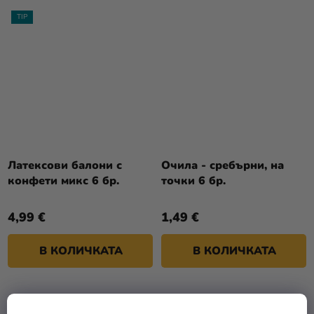
TIP
Латексови балони с
Очила - сребърни, на
конфети микс 6 бр.
точки 6 бр.
4,99 €
1,49 €
В КОЛИЧКАТА
В КОЛИЧКАТА
РАЗПРОДАЖБА