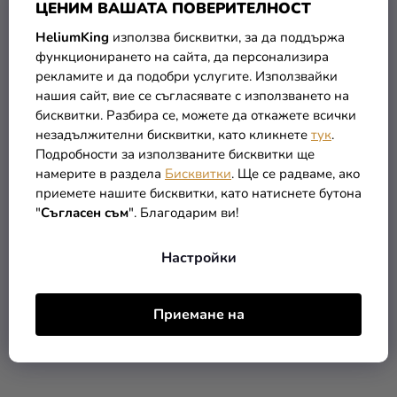
ЦЕНИМ ВАШАТА ПОВЕРИТЕЛНОСТ
HeliumKing
използва бисквитки, за да поддържа
функционирането на сайта, да персонализира
рекламите и да подобри услугите. Използвайки
нашия сайт, вие се съгласявате с използването на
бисквитки. Разбира се, можете да откажете всички
незадължителни бисквитки, като кликнете
тук
.
Подробности за използваните бисквитки ще
Прозрачен балон със
Розова кутийка на точки
намерите в раздела
Бисквитки
. Ще се радваме, ако
златисти точки
с панделка 10 бр
приемете нашите бисквитки, като натиснете бутона
"
Съгласен съм
". Благодарим ви!
(–14 %)
5,85 €
0,45 €
5 €
Настройки
В КОЛИЧКАТА
В КОЛИЧКАТА
Приемане на
РАЗПРОДАЖБА
РАЗПРОДАЖБА