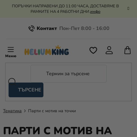
Преминаване
ПОРЪЧКИ НАПРАВЕНИ ДО 11:00 ЧАСА, ДОСТАВЯМЕ В
към
РАМКИТЕ НА 4 РАБОТНИ ДНИ.
инфо
съдържанието
Kонтакт
Всичко за пазаруването
К
З
Рекламация и връщане на парите
П
ТЪРСЕНЕ
Оценка на магазина
Хелий
и
балони
Тематика
Парти с мотив на точки
Сватба
ПАРТИ С МОТИВ НА
Парти