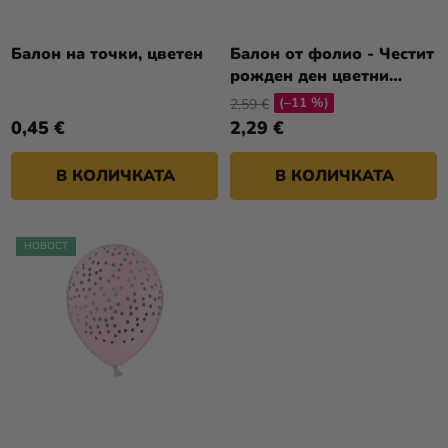
П
И
Р
Разпродажба
Т
О
Балон на точки, цветен
Балон от фолио - Честит
Е
Kонтакт
рожден ден цветни
Д
точки 46см
(–11 %)
У
2,59 €
Оценка
0,45 €
2,29 €
К
на
Т
магазина
В КОЛИЧКАТА
В КОЛИЧКАТА
И
Вход
НОВОСТ