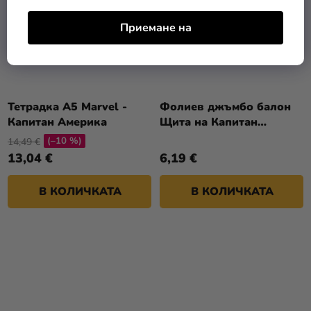
Приемане на
Тетрадка A5 Marvel -
Фолиев джъмбо балон
Капитан Америка
Щита на Капитан
Америка
(–10 %)
14,49 €
13,04 €
6,19 €
В КОЛИЧКАТА
В КОЛИЧКАТА