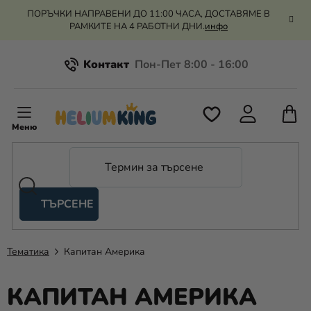
Преминаване
ПОРЪЧКИ НАПРАВЕНИ ДО 11:00 ЧАСА, ДОСТАВЯМЕ В
към
РАМКИТЕ НА 4 РАБОТНИ ДНИ.
инфо
съдържанието
Kонтакт
Всичко за пазаруването
К
З
Рекламация и връщане на парите
П
ТЪРСЕНЕ
Оценка на магазина
Хелий
и
балони
Тематика
Капитан Америка
Сватба
КАПИТАН АМЕРИКА
Парти