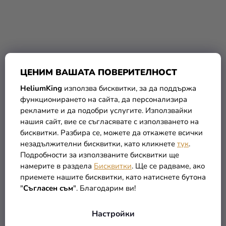
ЦЕНИМ ВАШАТА ПОВЕРИТЕЛНОСТ
HeliumKing
използва бисквитки, за да поддържа
функционирането на сайта, да персонализира
Раница Marvel - Капитан
Термо чаша - Капитан
рекламите и да подобри услугите. Използвайки
Америка
Америка Марвел 400 мл
нашия сайт, вие се съгласявате с използването на
(–10 %)
(–23 %)
43,39 €
21,49 €
бисквитки. Разбира се, можете да откажете всички
39,05 €
16,49 €
незадължителни бисквитки, като кликнете
тук
.
Подробности за използваните бисквитки ще
В КОЛИЧКАТА
В КОЛИЧКАТА
намерите в раздела
Бисквитки
. Ще се радваме, ако
приемете нашите бисквитки, като натиснете бутона
"
Съгласен съм
". Благодарим ви!
Настройки