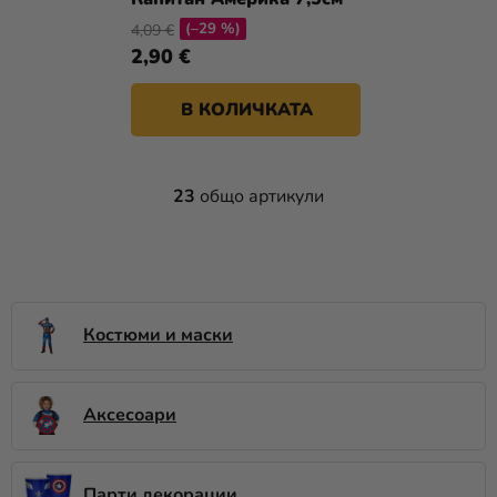
(–29 %)
4,09 €
2,90 €
В КОЛИЧКАТА
23
общо артикули
К
О
Н
Т
Р
О
Костюми и маски
Л
Н
И
Аксесоари
Е
Л
Е
Парти декорации