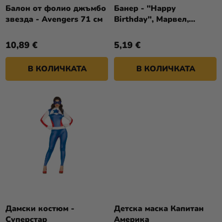
Т
О
Балон от фолио джъмбо
Банер - "Happy
Разпродажба
Е
звезда - Avengers 71 см
Birthday", Марвел,
Д
Отмъстителите, 2м
У
Kонтакт
10,89 €
5,19 €
К
Оценка
Т
на
В КОЛИЧКАТА
В КОЛИЧКАТА
И
магазина
Вход
Дамски костюм -
Детска маска Капитан
Суперстар
Америка