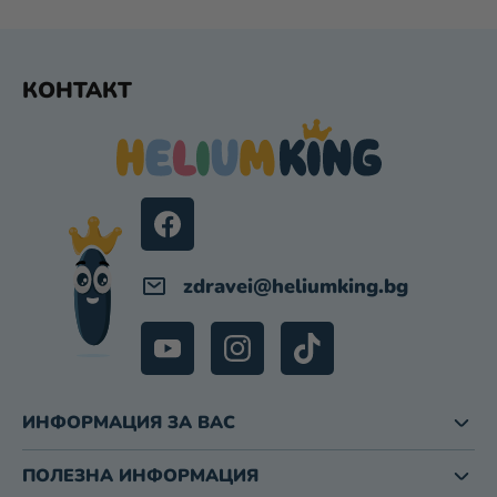
Е
Л
Е
Ф
М
КОНТАКТ
У
Е
Т
Н
Е
Т
И
Р
З
А
И
З
zdravei
@
heliumking.bg
Б
Р
О
Я
В
А
ИНФОРМАЦИЯ ЗА ВАС
Н
Е
ПОЛЕЗНА ИНФОРМАЦИЯ