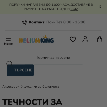
Преминаване
ПОРЪЧКИ НАПРАВЕНИ ДО 11:00 ЧАСА, ДОСТАВЯМЕ В
към
РАМКИТЕ НА 4 РАБОТНИ ДНИ.
инфо
съдържанието
Kонтакт
Всичко за пазаруването
К
З
Рекламация и връщане на парите
П
ТЪРСЕНЕ
Оценка на магазина
Хелий
и
балони
Аксесоари
духалки за балончета
Сватба
ТЕЧНОСТИ ЗА
Парти