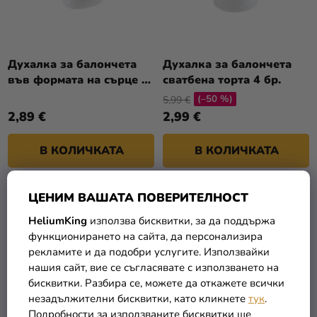
К
А
Т
Разпродажба
П
И
Р
Kонтакт
Т
О
Духалка за балончета
Духалка за балончета
Е
Оценка
във формата на сърце 4
сватбена торта 4 бр.
Д
на
бр.
(–50 %)
У
5,99 €
магазина
2,89 €
2,99 €
К
Т
Вход
В КОЛИЧКАТА
В КОЛИЧКАТА
И
ЦЕНИМ ВАШАТА ПОВЕРИТЕЛНОСТ
HeliumKing
използва бисквитки, за да поддържа
функционирането на сайта, да персонализира
рекламите и да подобри услугите. Използвайки
нашия сайт, вие се съгласявате с използването на
бисквитки. Разбира се, можете да откажете всички
незадължителни бисквитки, като кликнете
тук
.
Подробности за използваните бисквитки ще