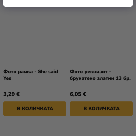
Фото рамка - She said
Фото реквизит -
Yes
брукатено златни 13 бр.
3,29 €
6,05 €
В КОЛИЧКАТА
В КОЛИЧКАТА