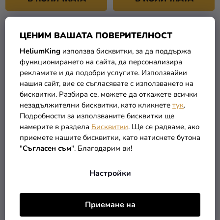
ЦЕНИМ ВАШАТА ПОВЕРИТЕЛНОСТ
РАЗПРОДАЖБА
HeliumKing
използва бисквитки, за да поддържа
функционирането на сайта, да персонализира
рекламите и да подобри услугите. Използвайки
нашия сайт, вие се съгласявате с използването на
бисквитки. Разбира се, можете да откажете всички
незадължителни бисквитки, като кликнете
тук
.
Подробности за използваните бисквитки ще
намерите в раздела
Бисквитки
. Ще се радваме, ако
Сватбена фоторамка -
Стена с балони омбре
приемете нашите бисквитки, като натиснете бутона
Best Day Ever
розово
"
Съгласен съм
". Благодарим ви!
18,99 €
31,29 €
Настройки
В КОЛИЧКАТА
В КОЛИЧКАТА
Приемане на