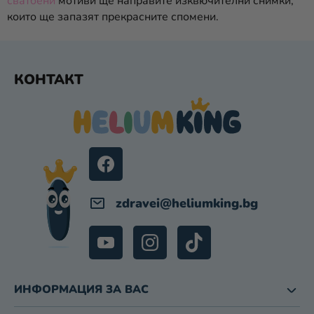
сватбени
мотиви ще направите изквючителни снимки,
Н
които ще запазят прекрасните спомени.
И
Е
Л
Ф
Е
КОНТАКТ
У
М
Т
Е
Е
Н
Т
Р
И
З
А
И
zdravei
@
heliumking.bg
З
Б
Р
О
Я
В
ИНФОРМАЦИЯ ЗА ВАС
А