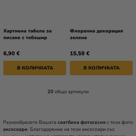
Хартиена табела за
Флорална декорация
писане с тебешир
зелена
6,90 €
15,59 €
В КОЛИЧКАТА
В КОЛИЧКАТА
20
общо артикули
К
О
Н
Т
Р
Разнообразете Вашата
сватбена фотосесия
c тези фото
О
аксесоари
. Благодарение на тези аксесоари със
Л