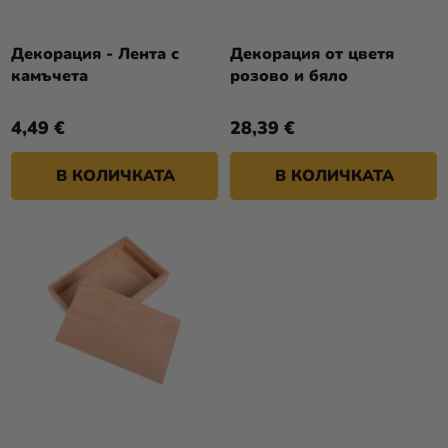
П
И
Р
Разпродажба
Т
О
Декорация - Лента с
Декорация от цветя
Е
Kонтакт
камъчета
розово и бяло
Д
У
Оценка
4,49 €
28,39 €
К
на
Т
магазина
В КОЛИЧКАТА
В КОЛИЧКАТА
И
Вход