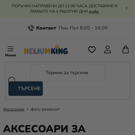
Преминаване
ПОРЪЧКИ НАПРАВЕНИ ДО 11:00 ЧАСА, ДОСТАВЯМЕ В
към
РАМКИТЕ НА 4 РАБОТНИ ДНИ.
инфо
съдържанието
Kонтакт
Всичко за пазаруването
К
З
Рекламация и връщане на парите
П
ТЪРСЕНЕ
Оценка на магазина
Хелий
и
балони
Аксесоари
фото реквизит
Сватба
АКСЕСОАРИ ЗА
Парти