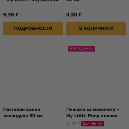
5,39 €
0,20 €
ПОДРОБНОСТИ
В КОЛИЧКАТА
РАЗПРОДАЖБА
Пастелен балон
Пижама за момичета -
лавандула 30 см
My Little Pony лилава
(до –46 %)
11,90 €