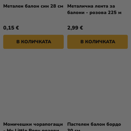
Метален балон син 28 см
Металична лента за
балони - розова 225 м
0,15 €
2,99 €
В КОЛИЧКАТА
В КОЛИЧКАТА
Момичешки чорапогащи
Пастелен балон бордо
- My Little Pony розови
30 см