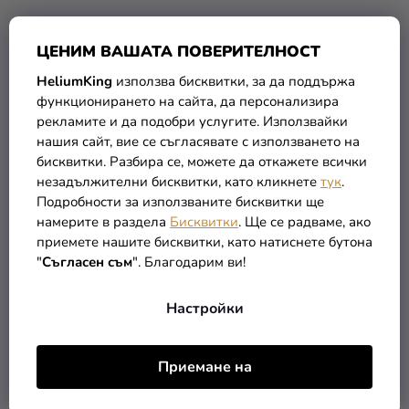
ЦЕНИМ ВАШАТА ПОВЕРИТЕЛНОСТ
HeliumKing
използва бисквитки, за да поддържа
Комплект хромирани
Комплект хромирани
функционирането на сайта, да персонализира
балони, лилави, 5 бр
балони, розови, 5 бр
рекламите и да подобри услугите. Използвайки
нашия сайт, вие се съгласявате с използването на
бисквитки. Разбира се, можете да откажете всички
2,99 €
2,99 €
незадължителни бисквитки, като кликнете
тук
.
Подробности за използваните бисквитки ще
В КОЛИЧКАТА
В КОЛИЧКАТА
намерите в раздела
Бисквитки
. Ще се радваме, ако
приемете нашите бисквитки, като натиснете бутона
"
Съгласен съм
". Благодарим ви!
Настройки
Приемане на