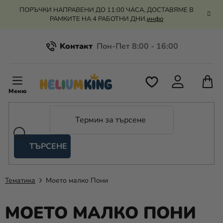
Преминаване
ПОРЪЧКИ НАПРАВЕНИ ДО 11:00 ЧАСА, ДОСТАВЯМЕ В
към
РАМКИТЕ НА 4 РАБОТНИ ДНИ.
инфо
съдържанието
Kонтакт
Всичко за пазаруването
К
З
Рекламация и връщане на парите
П
ТЪРСЕНЕ
Оценка на магазина
Хелий
и
балони
Тематика
Моето малко Пони
Сватба
МОЕТО МАЛКО ПОНИ
Парти