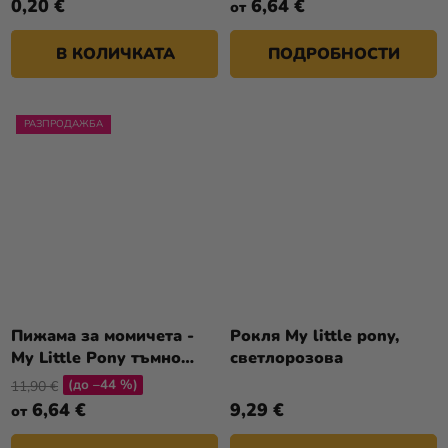
0,20 €
6,64 €
от
В КОЛИЧКАТА
ПОДРОБНОСТИ
РАЗПРОДАЖБА
Пижама за момичета -
Рокля My little pony,
My Little Pony тъмно
светлорозова
розова
(до –44 %)
11,90 €
6,64 €
9,29 €
от