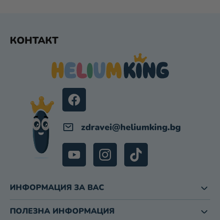
З
А
И
Ф
З
КОНТАКТ
У
Б
Т
Р
Е
О
Я
Р
В
А
Н
Е
zdravei
@
heliumking.bg
ИНФОРМАЦИЯ ЗА ВАС
ПОЛЕЗНА ИНФОРМАЦИЯ