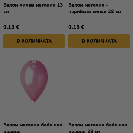
Т
О
Балон лилав металик 13
Балон металик -
Разпродажба
Е
см
карибско синьо 28 см
Д
У
Kонтакт
0,13 €
0,15 €
К
Оценка
Т
на
В КОЛИЧКАТА
В КОЛИЧКАТА
И
магазина
Вход
Балон металик бебешко
Балон металик бебешко
розово
розово 28 см