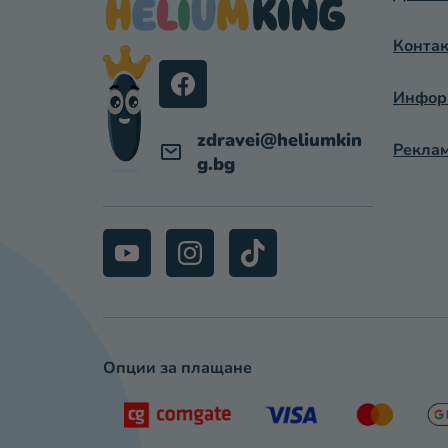
Е
Контак
Р
Информ
zdravei
@
heliumkin
Реклам
g.bg
Опции за плащане