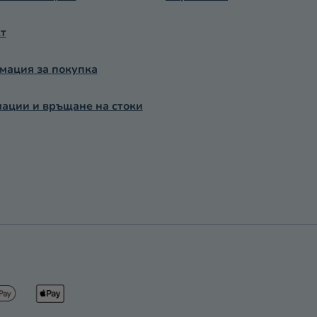
Е
Л
т
Е
М
Е
ация за покупка
Н
Т
ации и връщане на стоки
И
З
А
И
З
Б
Р
О
Я
В
А
Н
Е