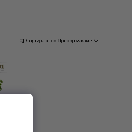
С
Сортиране по:
Препоръчваме
О
Р
Т
И
Р
А
Н
Е
Н