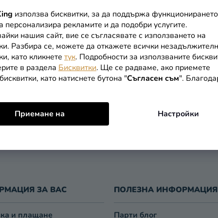
ing
използва бисквитки, за да поддържа функционирането
арвел - Спайдърмен
Ваза - Приятели
да персонализира рекламите и да подобри услугите.
айки нашия сайт, вие се съгласявате с използването на
ки. Разбира се, можете да откажете всички незадължител
36,29 €
ки, като кликнете
тук
. Подробности за използваните бискви
рите в раздела
Бисквитки
. Ще се радваме, ако приемете
бисквитки, като натиснете бутона "
Съгласен съм
". Благод
В КОЛИЧКАТА
В КОЛИЧКАТА
Приемане на
Настройки
К
О
Н
Т
Р
О
Л
РМАЦИЯ ЗА ВАС
ПОЛЕЗНА ИНФОРМАЦИЯ
Н
И
ка и плащане
Парти блог