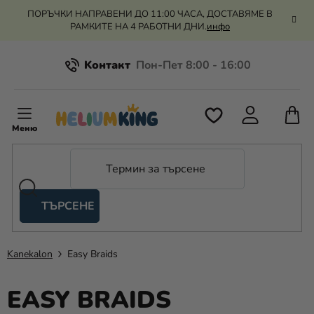
Преминаване
ПОРЪЧКИ НАПРАВЕНИ ДО 11:00 ЧАСА, ДОСТАВЯМЕ В
към
РАМКИТЕ НА 4 РАБОТНИ ДНИ.
инфо
съдържанието
Kонтакт
Всичко за пазаруването
К
З
Рекламация и връщане на парите
П
ТЪРСЕНЕ
Оценка на магазина
Хелий
и
балони
Kanekalon
Easy Braids
Сватба
EASY BRAIDS
Парти