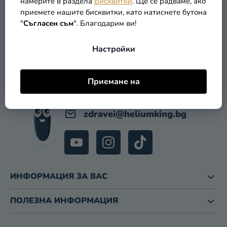
намерите в раздела
Бисквитки
. Ще се радваме, ако
приемете нашите бисквитки, като натиснете бутона
Ф
Разпродажба
КОНТАКТ
"
Съгласен съм
". Благодарим ви!
У
Kонтакт
Т
Настройки
Е
Оценка
Р
на
магазина
Приемане на
Вход
zdravei
@
heliumking.bg
ИНФОРМАЦИЯ ЗА ВАС
ПОЛЕЗНА ИНФОРМАЦИЯ