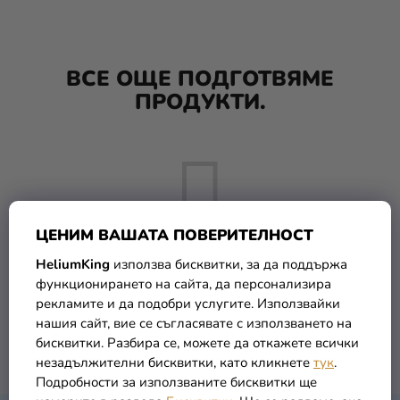
Парти
украса и
аксесоари
ВСЕ ОЩЕ ПОДГОТВЯМЕ
ПРОДУКТИ.
Костюми
за
карнавал
Облекло
ПОДАРЪЦИ
ЦЕНИМ ВАШАТА ПОВЕРИТЕЛНОСТ
и МЕРЧ
HeliumKing
използва бисквитки, за да поддържа
новост
функционирането на сайта, да персонализира
Но можете да разгледате и други категории.
рекламите и да подобри услугите. Използвайки
Празници
нашия сайт, вие се съгласявате с използването на
и
бисквитки. Разбира се, можете да откажете всички
ОБРАТНО КЪМ МАГАЗИНА
традиции
незадължителни бисквитки, като кликнете
тук
.
Подробности за използваните бисквитки ще
Тематика