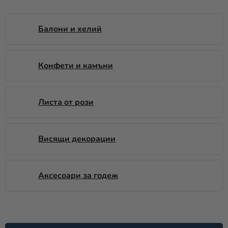
Парти
украса и
Балони и хелий
аксесоари
Костюми
Конфети и камъни
за
карнавал
Листа от рози
Облекло
ПОДАРЪЦИ
и МЕРЧ
Висящи декорации
новост
Аксесоари за годеж
Празници
и
традиции
С
Тематика