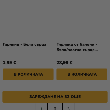
Гирлянд - Бели сърца
Гирлянд от балони -
Бяло/златно сърце
160см
1,99 €
28,99 €
В КОЛИЧКАТА
В КОЛИЧКАТА
ЗАРЕЖДАНЕ НА 32 ОЩЕ
П
1
а
3