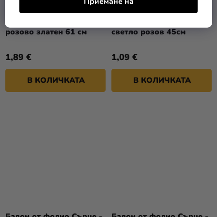
Приемане на
Балон от фолио Сърце -
Балон от фолио Сърце -
розово златен 61 см
светло розов 45см
1,89 €
1,09 €
В КОЛИЧКАТА
В КОЛИЧКАТА
Балон от фолио Сърце -
Балон от фолио Сърце -