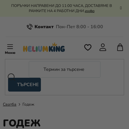
Преминаване
ПОРЪЧКИ НАПРАВЕНИ ДО 11:00 ЧАСА, ДОСТАВЯМЕ В
към
РАМКИТЕ НА 4 РАБОТНИ ДНИ.
инфо
съдържанието
Kонтакт
Всичко за пазаруването
К
З
Рекламация и връщане на парите
П
ТЪРСЕНЕ
Оценка на магазина
Хелий
и
балони
Сватба
Годеж
Сватба
ГОДЕЖ
Парти