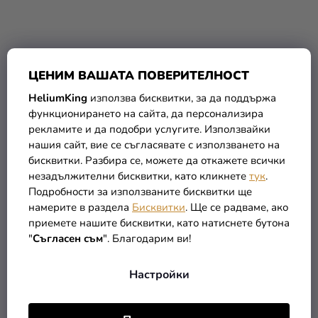
Балон от фолио Сърце -
Балон от фолио Сърце -
ЦЕНИМ ВАШАТА ПОВЕРИТЕЛНОСТ
златен 45см
розово златен 45см
HeliumKing
използва бисквитки, за да поддържа
функционирането на сайта, да персонализира
1,09 €
1,09 €
рекламите и да подобри услугите. Използвайки
нашия сайт, вие се съгласявате с използването на
В КОЛИЧКАТА
В КОЛИЧКАТА
бисквитки. Разбира се, можете да откажете всички
незадължителни бисквитки, като кликнете
тук
.
Подробности за използваните бисквитки ще
намерите в раздела
Бисквитки
. Ще се радваме, ако
приемете нашите бисквитки, като натиснете бутона
"
Съгласен съм
". Благодарим ви!
Настройки