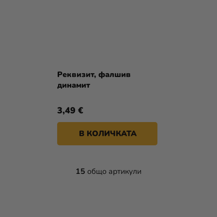
Реквизит, фалшив
динамит
3,49 €
В КОЛИЧКАТА
15
общо артикули
К
О
Н
Т