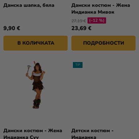
Т
О
Дамска шапка, бяла
Дамски костюм - Жена
Разпродажба
Е
Индианка Мивок
Д
(–12 %)
У
27,19 €
Kонтакт
9,90 €
23,69 €
К
Оценка
Т
на
В КОЛИЧКАТА
ПОДРОБНОСТИ
И
магазина
Вход
TIP
Дамски костюм - Жена
Детски костюм -
Индианка Суу
Индианка