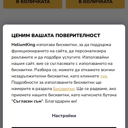
В КОЛИЧКАТА
В КОЛИЧКАТА
ЦЕНИМ ВАШАТА ПОВЕРИТЕЛНОСТ
HeliumKing
използва бисквитки, за да поддържа
функционирането на сайта, да персонализира
рекламите и да подобри услугите. Използвайки
нашия сайт, вие се съгласявате с използването на
бисквитки. Разбира се, можете да откажете всички
незадължителни бисквитки, като кликнете
тук
.
Индиански лък и стрели
Каубойски колан с
Подробности за използваните бисквитки ще
пистолети
намерите в раздела
Бисквитки
. Ще се радваме, ако
приемете нашите бисквитки, като натиснете бутона
(–12 %)
(–14 %)
11,29 €
16,29 €
"
Съгласен съм
". Благодарим ви!
9,90 €
13,90 €
Настройки
В КОЛИЧКАТА
В КОЛИЧКАТА