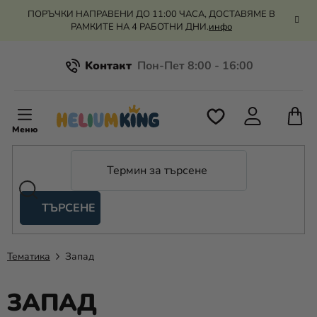
Преминаване
ПОРЪЧКИ НАПРАВЕНИ ДО 11:00 ЧАСА, ДОСТАВЯМЕ В
към
РАМКИТЕ НА 4 РАБОТНИ ДНИ.
инфо
съдържанието
Kонтакт
Всичко за пазаруването
К
З
Рекламация и връщане на парите
П
ТЪРСЕНЕ
Оценка на магазина
Хелий
и
балони
Тематика
Запад
Сватба
ЗАПАД
Парти