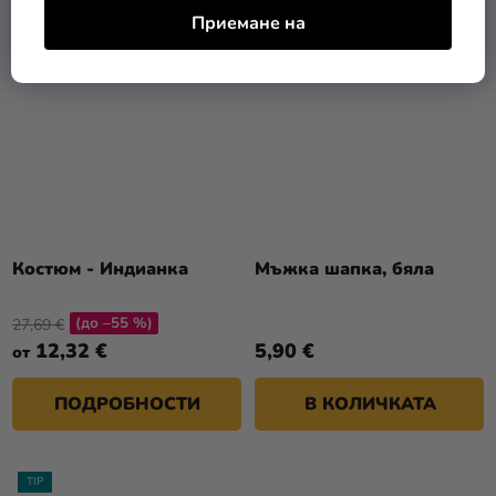
Приемане на
Костюм - Индианка
Мъжка шапка, бяла
(до –55 %)
27,69 €
12,32 €
5,90 €
от
ПОДРОБНОСТИ
В КОЛИЧКАТА
TIP