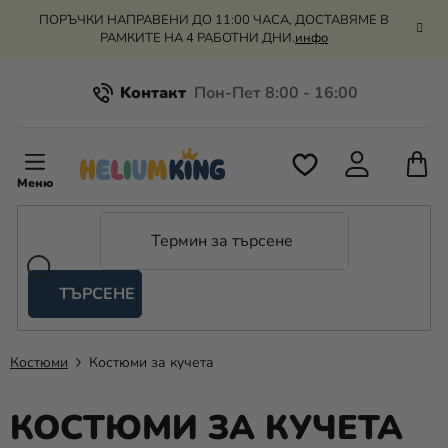
Преминаване
ПОРЪЧКИ НАПРАВЕНИ ДО 11:00 ЧАСА, ДОСТАВЯМЕ В
към
РАМКИТЕ НА 4 РАБОТНИ ДНИ.
инфо
съдържанието
Kонтакт
Всичко за пазаруването
К
З
Рекламация и връщане на парите
П
ТЪРСЕНЕ
Оценка на магазина
Хелий
и
балони
Костюми
Костюми за кучета
Сватба
КОСТЮМИ ЗА КУЧЕТА
Парти