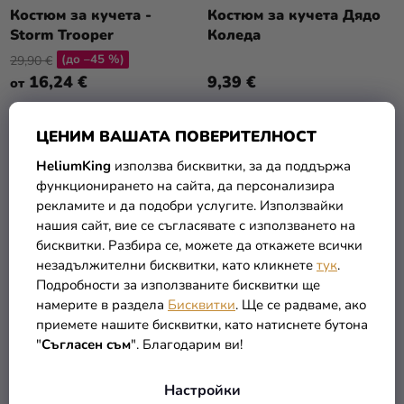
Т
О
Костюм за кучета -
Костюм за кучета Дядо
Разпродажба
Е
Storm Trooper
Коледа
Д
(до –45 %)
У
29,90 €
Kонтакт
16,24 €
9,39 €
от
К
Оценка
Т
на
ПОДРОБНОСТИ
ПОДРОБНОСТИ
И
ЦЕНИМ ВАШАТА ПОВЕРИТЕЛНОСТ
магазина
HeliumKing
използва бисквитки, за да поддържа
Вход
функционирането на сайта, да персонализира
рекламите и да подобри услугите. Използвайки
нашия сайт, вие се съгласявате с използването на
бисквитки. Разбира се, можете да откажете всички
незадължителни бисквитки, като кликнете
тук
.
Подробности за използваните бисквитки ще
намерите в раздела
Бисквитки
. Ще се радваме, ако
приемете нашите бисквитки, като натиснете бутона
"
Съгласен съм
". Благодарим ви!
Шал за кучета - Честит
Настройки
Хелоуин