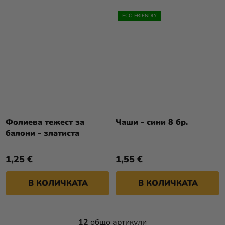
ECO FRIENDLY
Фолиева тежест за
Чаши - сини 8 бр.
балони - златиста
1,25 €
1,55 €
В КОЛИЧКАТА
В КОЛИЧКАТА
12
общо артикули