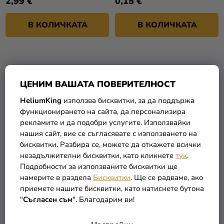
2,99 €
0,15 €
В КОЛИЧКАТА
В КОЛИЧКАТА
ЦЕНИМ ВАШАТА ПОВЕРИТЕЛНОСТ
HeliumKing
използва бисквитки, за да поддържа
функционирането на сайта, да персонализира
рекламите и да подобри услугите. Използвайки
нашия сайт, вие се съгласявате с използването на
бисквитки. Разбира се, можете да откажете всички
незадължителни бисквитки, като кликнете
тук
.
Мъжки костюм - Аладин
Обувките на Аладин
Подробности за използваните бисквитки ще
златни
намерите в раздела
Бисквитки
. Ще се радваме, ако
приемете нашите бисквитки, като натиснете бутона
(–11 %)
36,99 €
"
Съгласен съм
". Благодарим ви!
32,90 €
9,90 €