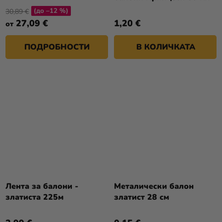
(до –12 %)
30,89 €
27,09 €
1,20 €
от
ПОДРОБНОСТИ
В КОЛИЧКАТА
Лента за балони -
Металически балон
златиста 225м
златист 28 см