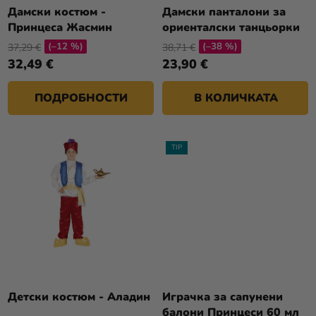
Т
О
Дамски костюм -
Дамски панталони за
Разпродажба
Е
Принцеса Жасмин
ориенталски танцьорки
Д
(–12 %)
(–38 %)
У
37,29 €
38,71 €
Kонтакт
32,49 €
23,90 €
К
Оценка
Т
на
ПОДРОБНОСТИ
В КОЛИЧКАТА
И
магазина
Вход
TIP
Детски костюм - Аладин
Играчка за сапунени
балони Принцеси 60 мл