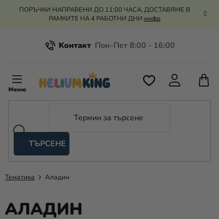
Преминаване
ПОРЪЧКИ НАПРАВЕНИ ДО 11:00 ЧАСА, ДОСТАВЯМЕ В
към
РАМКИТЕ НА 4 РАБОТНИ ДНИ.
инфо
съдържанието
Kонтакт
Всичко за пазаруването
К
З
Рекламация и връщане на парите
П
ТЪРСЕНЕ
Оценка на магазина
Хелий
и
балони
Тематика
Аладин
Сватба
АЛАДИН
Парти