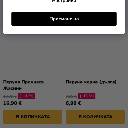
Настройки
ПОДРОБНОСТИ
В КОЛИЧКАТА
Приемане на
TIP
Перука Принцеса
Перука черна (дълга)
Жасмин
(–11 %)
(–13 %)
18,99 €
7,99 €
16,90 €
6,90 €
В КОЛИЧКАТА
В КОЛИЧКАТА