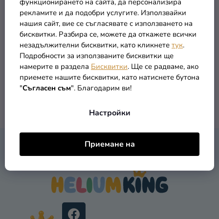
функционирането на сайта, да персонализира
Т
О
Комплект от 2 чифта
Текстилен портфейл
рекламите и да подобри услугите. Използвайки
Разпродажба
Е
детски чорапи - Bing
Bing, розов
Д
нашия сайт, вие се съгласявате с използването на
У
Kонтакт
бисквитки. Разбира се, можете да откажете всички
3,90 €
6,29 €
незадължителни бисквитки, като кликнете
тук
.
К
Оценка
Подробности за използваните бисквитки ще
Т
на
намерите в раздела
Бисквитки
. Ще се радваме, ако
ПОДРОБНОСТИ
В КОЛИЧКАТА
И
магазина
приемете нашите бисквитки, като натиснете бутона
"
Съгласен съм
". Благодарим ви!
Вход
2
общо артикули
К
Настройки
О
Н
Т
Ф
Приемане на
Р
КОНТАКТ
У
О
Т
Л
Е
Н
Р
И
Е
Л