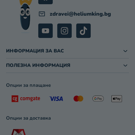
Е
М
zdravei
@
heliumking.bg
Е
Н
Т
И
З
ИНФОРМАЦИЯ ЗА ВАС
А
И
З
ПОЛЕЗНА ИНФОРМАЦИЯ
Б
Р
О
Опции за плащане
Я
В
А
Н
Е
Опции за доставка