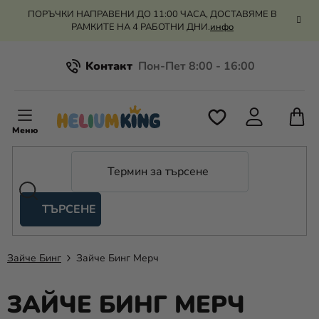
Преминаване
ПОРЪЧКИ НАПРАВЕНИ ДО 11:00 ЧАСА, ДОСТАВЯМЕ В
към
РАМКИТЕ НА 4 РАБОТНИ ДНИ.
инфо
съдържанието
Kонтакт
Всичко за пазаруването
К
З
Рекламация и връщане на парите
П
ТЪРСЕНЕ
Оценка на магазина
Хелий
и
балони
Зайче Бинг
Зайче Бинг Мерч
Сватба
ЗАЙЧЕ БИНГ МЕРЧ
Парти