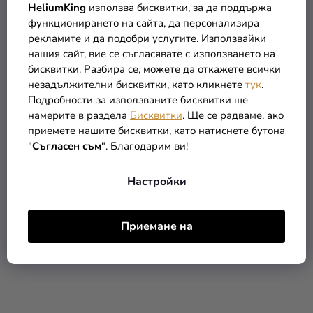
HeliumKing
използва бисквитки, за да поддържа
функционирането на сайта, да персонализира
рекламите и да подобри услугите. Използвайки
нашия сайт, вие се съгласявате с използването на
бисквитки. Разбира се, можете да откажете всички
незадължителни бисквитки, като кликнете
тук
.
Подробности за използваните бисквитки ще
Свободностоящ балон
Свободностоящ балон
намерите в раздела
Бисквитки
. Ще се радваме, ако
от фолио 4 сребрист
от фолио 5 дъга 74см
приемете нашите бисквитки, като натиснете бутона
74см
"
Съгласен съм
". Благодарим ви!
5,90 €
5,90 €
Настройки
В КОЛИЧКАТА
В КОЛИЧКАТА
Приемане на