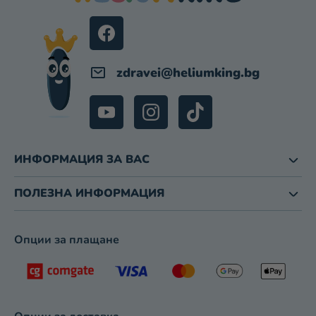
Т
Р
И
З
А
И
zdravei
@
heliumking.bg
З
Б
Р
О
Я
В
ИНФОРМАЦИЯ ЗА ВАС
А
Н
ПОЛЕЗНА ИНФОРМАЦИЯ
Е
Опции за плащане