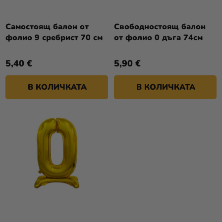
П
И
Р
Разпродажба
Т
О
Самостоящ балон от
Свободностоящ балон
Е
Kонтакт
фолио 9 сребрист 70 см
от фолио 0 дъга 74см
Д
У
Оценка
5,40 €
5,90 €
К
на
Т
магазина
В КОЛИЧКАТА
В КОЛИЧКАТА
И
Вход