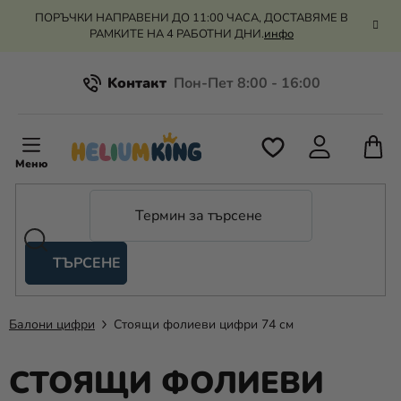
Преминаване
ПОРЪЧКИ НАПРАВЕНИ ДО 11:00 ЧАСА, ДОСТАВЯМЕ В
към
РАМКИТЕ НА 4 РАБОТНИ ДНИ.
инфо
съдържанието
Kонтакт
Всичко за пазаруването
К
З
Рекламация и връщане на парите
П
ТЪРСЕНЕ
Оценка на магазина
Хелий
и
балони
Балони цифри
Стоящи фолиеви цифри 74 см
Сватба
СТОЯЩИ ФОЛИЕВИ
Парти