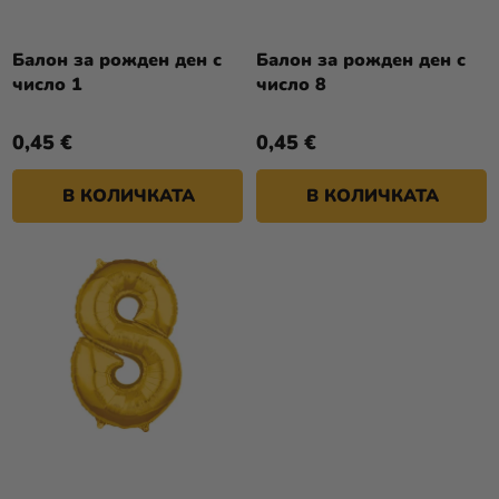
П
И
Р
Разпродажба
Т
О
Балон за рожден ден с
Балон за рожден ден с
Е
Kонтакт
число 1
число 8
Д
У
Оценка
0,45 €
0,45 €
К
на
Т
магазина
В КОЛИЧКАТА
В КОЛИЧКАТА
И
Вход