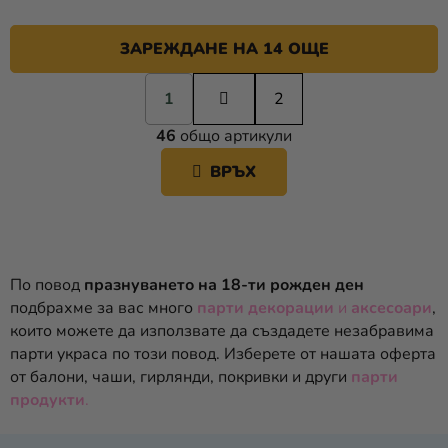
ЗАРЕЖДАНЕ НА 14 ОЩЕ
П
1
а
2
К
г
46
общо артикули
и
О
н
Н
ВРЪХ
а
Т
ц
Р
и
О
я
Л
Н
По повод
празнуването на 18-ти рожден ден
И
подбрахме за вас много
парти декорации
и
аксесоари
,
Е
които можете да използвате да създадете незабравима
Л
парти украса по този повод. Изберете от нашата оферта
Е
от
балони
,
чаши
,
гирлянди
,
покривки
и други
парти
М
продукти
.
Е
Н