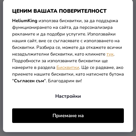
ЦЕНИМ ВАШАТА ПОВЕРИТЕЛНОСТ
HeliumKing
използва бисквитки, за да поддържа
функционирането на сайта, да персонализира
рекламите и да подобри услугите. Използвайки
нашия сайт, вие се съгласявате с използването на
Пастелен балон Happy
Салфетки Happy
бисквитки. Разбира се, можете да откажете всички
Birthday бял или черен 1
Birthday - Milestone 20
незадължителни бисквитки, като кликнете
тук
.
бр.
бр
(–10 %)
1,89 €
Подробности за използваните бисквитки ще
0,35 €
1,69 €
намерите в раздела
Бисквитки
. Ще се радваме, ако
приемете нашите бисквитки, като натиснете бутона
"
Съгласен съм
". Благодарим ви!
В КОЛИЧКАТА
В КОЛИЧКАТА
Настройки
Приемане на