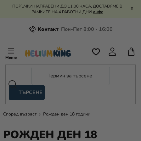
Преминаване
ПОРЪЧКИ НАПРАВЕНИ ДО 11:00 ЧАСА, ДОСТАВЯМЕ В
към
РАМКИТЕ НА 4 РАБОТНИ ДНИ.
инфо
съдържанието
Kонтакт
Всичко за пазаруването
К
З
Рекламация и връщане на парите
П
ТЪРСЕНЕ
Оценка на магазина
Хелий
и
балони
Според възраст
Рожден ден 18 години
Сватба
РОЖДЕН ДЕН 18
Парти