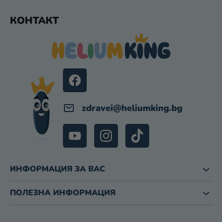
Т
Ф
И
КОНТАКТ
З
У
А
Т
И
Е
З
Р
Б
Р
О
Я
zdravei
@
heliumking.bg
В
А
Н
Е
ИНФОРМАЦИЯ ЗА ВАС
ПОЛЕЗНА ИНФОРМАЦИЯ