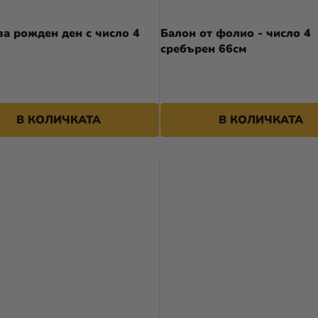
за рожден ден с число 4
Балон от фолио - число 4
сребърен 66см
В КОЛИЧКАТА
В КОЛИЧКАТА