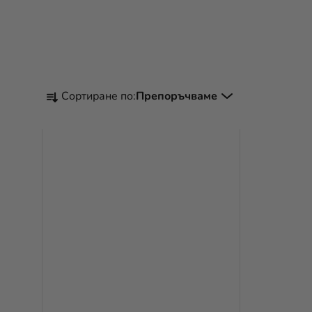
С
Сортиране по:
Препоръчваме
О
Р
Т
И
Р
А
Н
Е
Н