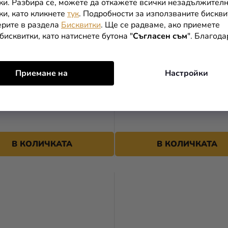
ки. Разбира се, можете да откажете всички незадължител
ки, като кликнете
тук
. Подробности за използваните бискви
рите в раздела
Бисквитки
. Ще се радваме, ако приемете
бисквитки, като натиснете бутона "
Съгласен съм
". Благод
Приемане на
Настройки
Син Happy Birthday
Балон фолиев число 4 за 
ден розов-златен 86 см
В КОЛИЧКАТА
В КОЛИЧКАТА