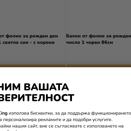
от фолио за рожден ден
Балон от фолио за рожден
1 светло син - с корона
число 1 черен 86см
В КОЛИЧКАТА
В КОЛИЧКАТА
НИМ ВАШАТА
ВЕРИТЕЛНОСТ
ing
използва бисквитки, за да поддържа функционирането
да персонализира рекламите и да подобри услугите.
айки нашия сайт, вие се съгласявате с използването на