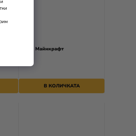
ни
тки
арим
рожден
Банер Майнкрафт
В КОЛИЧКАТА