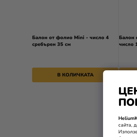
Балон от фолио Mini - число 4
Балон 
сребърен 35 см
число 
В КОЛИЧКАТА
ЦЕ
ПО
HeliumK
сайта, 
Използв