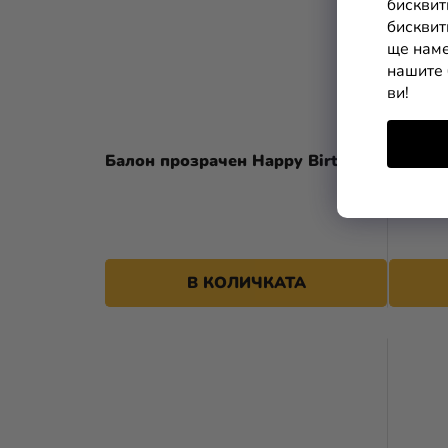
бисквит
бисквит
ще наме
нашите 
ви!
Балон прозрачен Happy Birthday
Балон 
В КОЛИЧКАТА