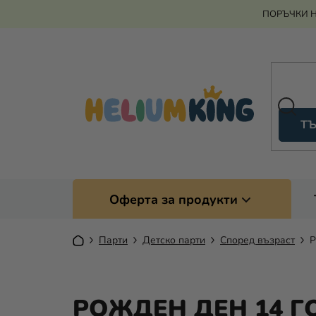
Преминаване
ПОРЪЧКИ Н
към
съдържанието
ТЪ
Оферта за продукти
Начало
Парти
Детско парти
Според възраст
Р
РОЖДЕН ДЕН 14 