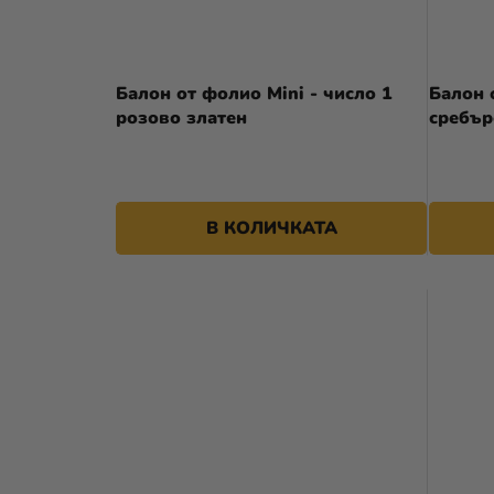
Балон от фолио Mini - число 1
Балон 
розово златен
сребър
В КОЛИЧКАТА