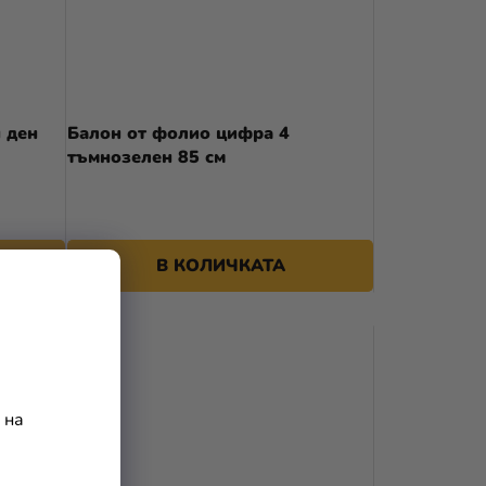
 ден
Балон от фолио цифра 4
тъмнозелен 85 см
В КОЛИЧКАТА
 на