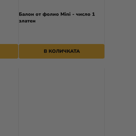
А
Балон от фолио Mini - число 1
П
златен
Р
О
Д
В КОЛИЧКАТА
У
К
Т
И