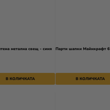
тена метална свещ - синя
Парти шапки Майнкрафт 6
В КОЛИЧКАТА
В КОЛИЧКАТА