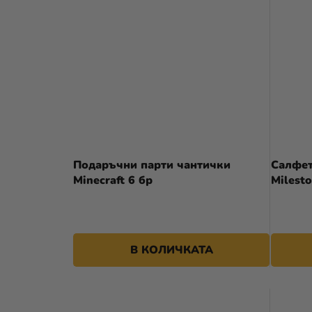
Подаръчни парти чантички
Салфет
Minecraft 6 бр
Milest
1,89 €
В КОЛИЧКАТА