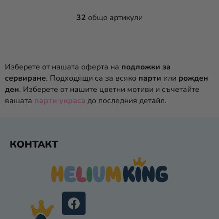
32
общо артикули
К
О
Н
Т
Р
Изберете от нашата оферта на
подложки за
О
сервиране
. Подходящи са за всяко
парти
или
рожден
Л
ден
. Изберете от нашите цветни мотиви и съчетайте
Н
вашата
парти украса
до последния детайл.
И
Е
Л
Ф
Е
КОНТАКТ
У
М
Т
Е
Е
Н
Т
Р
И
З
А