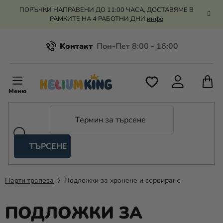
Преминаване
ПОРЪЧКИ НАПРАВЕНИ ДО 11:00 ЧАСА, ДОСТАВЯМЕ В
към
РАМКИТЕ НА 4 РАБОТНИ ДНИ.
инфо
съдържанието
Kонтакт
Всичко за пазаруването
К
З
Рекламация и връщане на парите
П
ТЪРСЕНЕ
Оценка на магазина
Хелий
и
балони
Парти трапеза
Подложки за хранене и сервиране
Сватба
ПОДЛОЖКИ ЗА
Парти