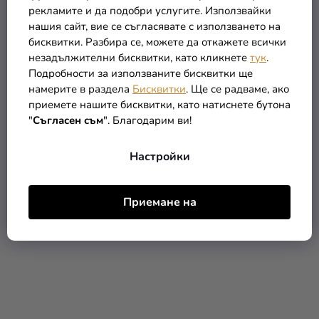
рекламите и да подобри услугите. Използвайки
нашия сайт, вие се съгласявате с използването на
бисквитки. Разбира се, можете да откажете всички
незадължителни бисквитки, като кликнете
тук
.
Подробности за използваните бисквитки ще
намерите в раздела
Бисквитки
. Ще се радваме, ако
Покривка за маса
Розета за чиния (PAP)
приемете нашите бисквитки, като натиснете бутона
Хелоуин
бяла Ø9 см [1000 бр]
"
Съгласен съм
". Благодарим ви!
3,90 €
6,90 €
Настройки
В КОЛИЧКАТА
В КОЛИЧКАТА
Приемане на