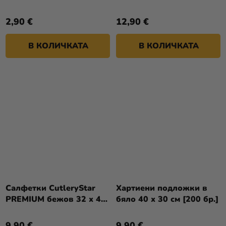
40 см [40 бр.]
[200 бр.]
2,90 €
12,90 €
В КОЛИЧКАТА
В КОЛИЧКАТА
Салфетки CutleryStar
Хартиени подложки в
PREMIUM бежов 32 x 40
бяло 40 x 30 см [200 бр.]
см [50 бр.]
9,90 €
9,90 €