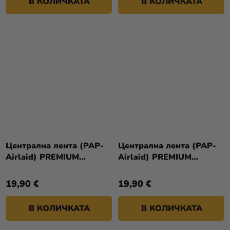
В КОЛИЧКАТА
В КОЛИЧКАТА
Централна лента (PAP-
Централна лента (PAP-
Airlaid) PREMIUM
Airlaid) PREMIUM
тъмносиня 40 см x 24 м
червена 40 см x 24 м [1
[1 бр.]
бр.]
19,90 €
19,90 €
В КОЛИЧКАТА
В КОЛИЧКАТА