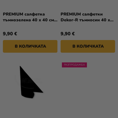
П
И
Р
Разпродажба
Т
О
PREMIUM салфетка
PREMIUM салфетки
Е
Kонтакт
тъмнозелена 40 x 40 см
Dekor-R тъмносин 40 x
Д
[50 бр.]
40 см [50 бр.]
У
Оценка
9,90 €
9,90 €
К
на
Т
магазина
В КОЛИЧКАТА
В КОЛИЧКАТА
И
Вход
РАЗПРОДАЖБА