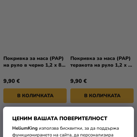
Покривка за маса (PAP)
Покривка за маса (PAP)
на руло в черно 1,2 x 8 м
теракота на руло 1,2 x 8
[1 бр.]
м [1 бр.]
9,90 €
9,90 €
В КОЛИЧКАТА
В КОЛИЧКАТА
ЦЕНИМ ВАШАТА ПОВЕРИТЕЛНОСТ
HeliumKing
използва бисквитки, за да поддържа
функционирането на сайта, да персонализира