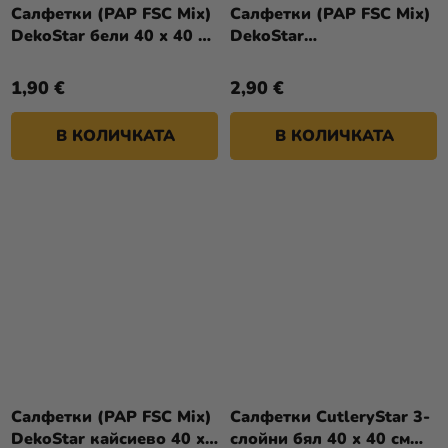
Салфетки (PAP FSC Mix)
Салфетки (PAP FSC Mix)
DekoStar бели 40 x 40 см
DekoStar
[40 бр.]
жълтеникавозелени 40 x
40 см [40 бр.]
1,90 €
2,90 €
В КОЛИЧКАТА
В КОЛИЧКАТА
Салфетки (PAP FSC Mix)
Салфетки CutleryStar 3-
DekoStar кайсиево 40 x
слойни бял 40 x 40 см