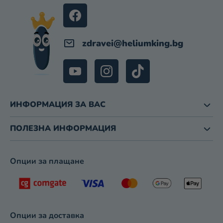
Е
Л
Е
М
zdravei
@
heliumking.bg
Е
Н
Т
И
З
ИНФОРМАЦИЯ ЗА ВАС
А
И
З
ПОЛЕЗНА ИНФОРМАЦИЯ
Б
Р
О
Опции за плащане
Я
В
А
Н
Е
Опции за доставка