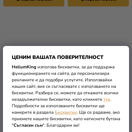
ЦЕНИМ ВАШАТА ПОВЕРИТЕЛНОСТ
HeliumKing
използва бисквитки, за да поддържа
функционирането на сайта, да персонализира
рекламите и да подобри услугите. Използвайки
Метален балон лилав 28
Покани Пижамаски 6 бр
нашия сайт, вие се съгласявате с използването на
см
бисквитки. Разбира се, можете да откажете всички
незадължителни бисквитки, като кликнете
тук
.
0,15 €
3,99 €
Подробности за използваните бисквитки ще
намерите в раздела
Бисквитки
. Ще се радваме, ако
В КОЛИЧКАТА
В КОЛИЧКАТА
приемете нашите бисквитки, като натиснете бутона
"
Съгласен съм
". Благодарим ви!