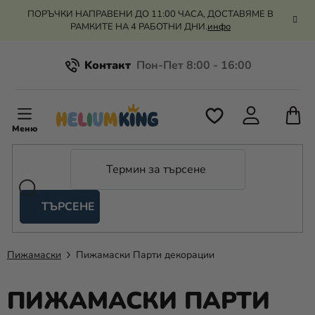
Преминаване
ПОРЪЧКИ НАПРАВЕНИ ДО 11:00 ЧАСА, ДОСТАВЯМЕ В
към
РАМКИТЕ НА 4 РАБОТНИ ДНИ.
инфо
съдържанието
Kонтакт
Всичко за пазаруването
К
З
Рекламация и връщане на парите
П
ТЪРСЕНЕ
Оценка на магазина
Хелий
и
балони
Пижамаски
Пижамаски Парти декорации
Сватба
ПИЖАМАСКИ ПАРТИ
Парти