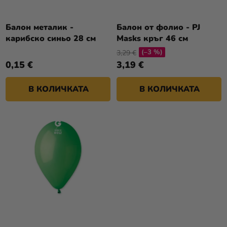
П
И
Р
Разпродажба
Т
О
Балон металик -
Балон от фолио - PJ
Е
Kонтакт
карибско синьо 28 см
Masks кръг 46 см
Д
(–3 %)
У
3,29 €
Оценка
0,15 €
3,19 €
К
на
Т
магазина
В КОЛИЧКАТА
В КОЛИЧКАТА
И
Вход