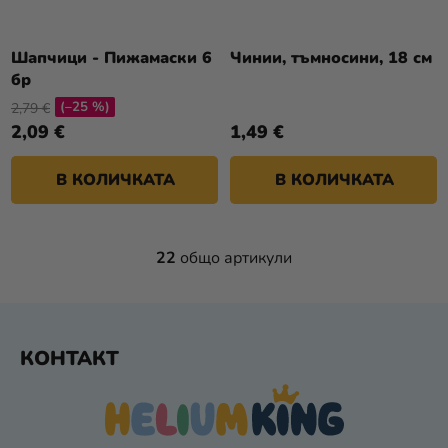
Шапчици - Пижамаски 6
Чинии, тъмносини, 18 см
бр
(–25 %)
2,79 €
2,09 €
1,49 €
В КОЛИЧКАТА
В КОЛИЧКАТА
22
общо артикули
К
О
Н
Т
Ф
Р
КОНТАКТ
У
О
Т
Л
Е
Н
Р
И