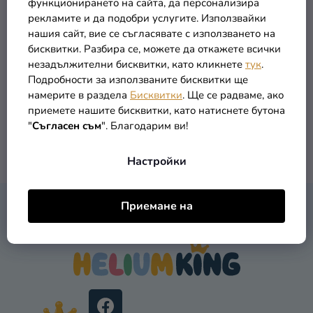
функционирането на сайта, да персонализира
Т
О
Бельо за момче -
рекламите и да подобри услугите. Използвайки
Разпродажба
Е
Пижамаски 3 бр
Д
нашия сайт, вие се съгласявате с използването на
У
Kонтакт
бисквитки. Разбира се, можете да откажете всички
5,49 €
незадължителни бисквитки, като кликнете
тук
.
К
Оценка
Подробности за използваните бисквитки ще
Т
на
намерите в раздела
Бисквитки
. Ще се радваме, ако
ПОДРОБНОСТИ
И
магазина
приемете нашите бисквитки, като натиснете бутона
"
Съгласен съм
". Благодарим ви!
Вход
1
общо артикули
К
Настройки
О
Н
Т
Ф
Приемане на
Р
КОНТАКТ
У
О
Т
Л
Е
Н
Р
И
Е
Л