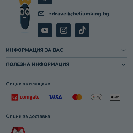
Е
М
zdravei
@
heliumking.bg
Е
Н
Т
И
З
ИНФОРМАЦИЯ ЗА ВАС
А
И
З
ПОЛЕЗНА ИНФОРМАЦИЯ
Б
Р
О
Опции за плащане
Я
В
А
Н
Е
Опции за доставка