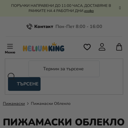
Преминаване
ПОРЪЧКИ НАПРАВЕНИ ДО 11:00 ЧАСА, ДОСТАВЯМЕ В
към
РАМКИТЕ НА 4 РАБОТНИ ДНИ.
инфо
съдържанието
Kонтакт
Всичко за пазаруването
К
З
Рекламация и връщане на парите
П
ТЪРСЕНЕ
Оценка на магазина
Хелий
и
балони
Пижамаски
Пижамаски Облекло
Сватба
ПИЖАМАСКИ ОБЛЕКЛО
Парти