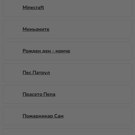
Minecraft
Миньоните
Pожден ден - момче
Пес Патрул
Прасето Пепа
Пожарникар Сам