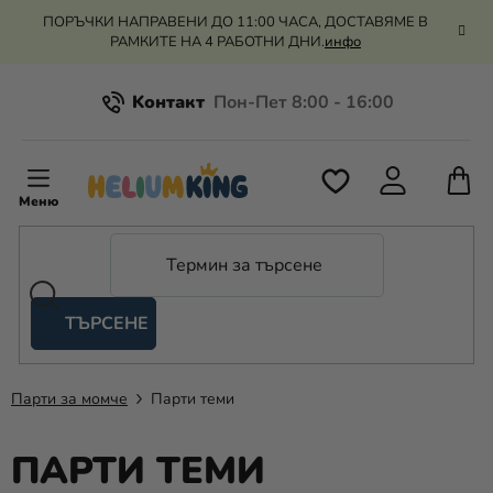
Преминаване
ПОРЪЧКИ НАПРАВЕНИ ДО 11:00 ЧАСА, ДОСТАВЯМЕ В
към
РАМКИТЕ НА 4 РАБОТНИ ДНИ.
инфо
съдържанието
Kонтакт
Всичко за пазаруването
К
З
Рекламация и връщане на парите
П
ТЪРСЕНЕ
Оценка на магазина
Хелий
и
балони
Парти за момче
Парти теми
Сватба
ПАРТИ ТЕМИ
Парти