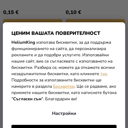
0,15 €
0,10 €
В КОЛИЧКАТА
В КОЛИЧКАТА
ЦЕНИМ ВАШАТА ПОВЕРИТЕЛНОСТ
HeliumKing
използва бисквитки, за да поддържа
функционирането на сайта, да персонализира
рекламите и да подобри услугите. Използвайки
нашия сайт, вие се съгласявате с използването на
бисквитки. Разбира се, можете да откажете всички
незадължителни бисквитки, като кликнете
тук
.
Подробности за използваните бисквитки ще
намерите в раздела
Бисквитки
. Ще се радваме, ако
приемете нашите бисквитки, като натиснете бутона
"
Съгласен съм
". Благодарим ви!
Балон металик жълт
Балон металик зелен
Настройки
0,10 €
0,10 €