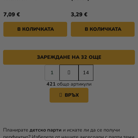
7,09 €
3,29 €
В КОЛИЧКАТА
В КОЛИЧКАТА
ЗАРЕЖДАНЕ НА 32 ОЩЕ
П
1
а
14
К
г
421
общо артикули
и
О
н
Н
ВРЪХ
а
Т
ц
Р
и
О
я
Л
Н
Планирате
детско парти
и искате ли да се получи
И
перфектно? Изберете от нашите аксесоари с парти теми