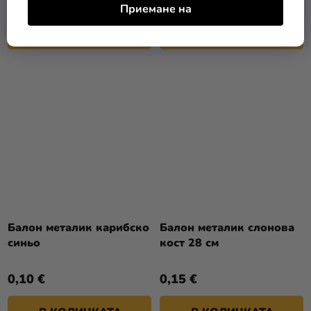
Приемане на
В КОЛИЧКАТА
В КОЛИЧКАТА
Балон металик карибско
Балон металик слонова
синьо
кост 28 см
0,10 €
0,15 €