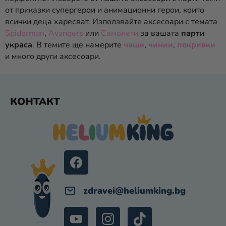
Е
от приказки супергерои и анимационни герои, които
Л
всички деца харесват. Използвайте аксесоари с темата
Е
Spiderman
,
Avangers
или
Самолети
за вашата
парти
М
украса
. В темите ще намерите
чаши
,
чинии
,
покривки
Е
и много други аксесоари.
Н
Т
И
Ф
З
КОНТАКТ
А
У
И
Т
З
Е
Б
Р
Р
О
Я
В
zdravei
@
heliumking.bg
А
Н
Е