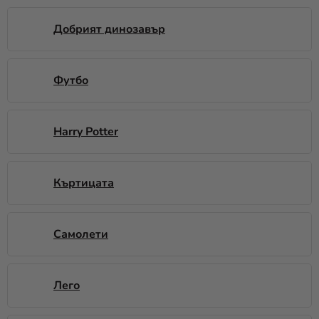
Разпродажба
Добрият динозавър
Kонтакт
Оценка
Футбо
на
магазина
Harry Potter
Вход
Къртицата
Самолети
Лего