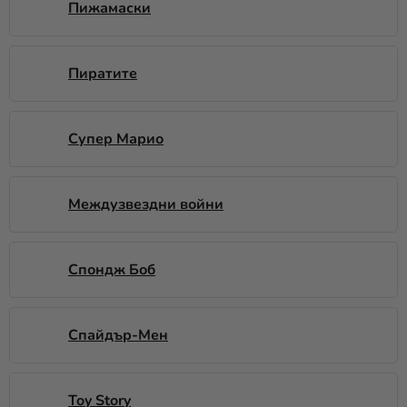
Пижамаски
Пиратите
Супер Марио
Междузвездни войни
Спондж Боб
Спайдър-Мен
Toy Story