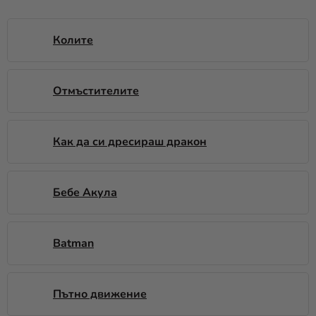
Парти
украса и
Колите
аксесоари
Костюми
Отмъстителите
за
карнавал
Как да си дресираш дракон
Облекло
ПОДАРЪЦИ
и МЕРЧ
Бебе Акула
новост
Batman
Празници
и
традиции
Пътно движение
Тематика