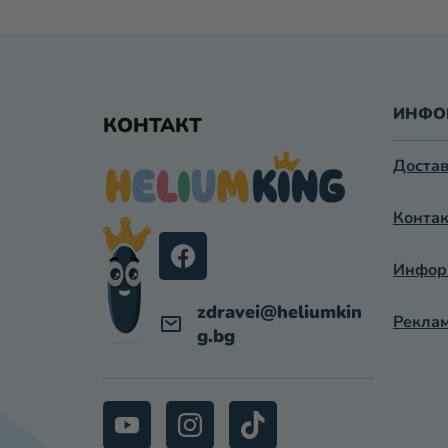
Ф
У
ИНФО
КОНТАКТ
Т
Достав
Е
Контак
Р
Информ
zdravei
@
heliumkin
Реклам
g.bg