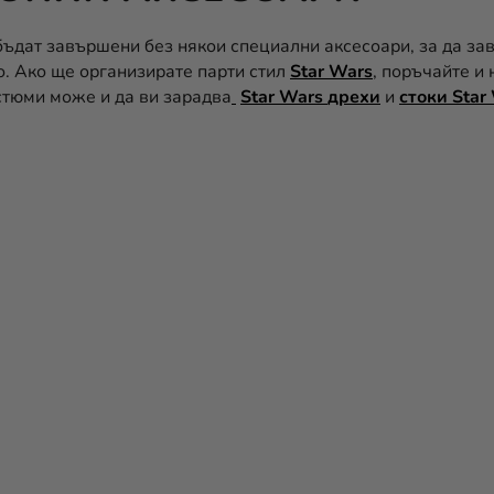
бъдат завършени без някои специални аксесоари, за да з
. Ако ще организирате парти стил
Star Wars
, поръчайте и
стюми може и да ви зарадва
Star Wars
дрехи
и
стоки Star