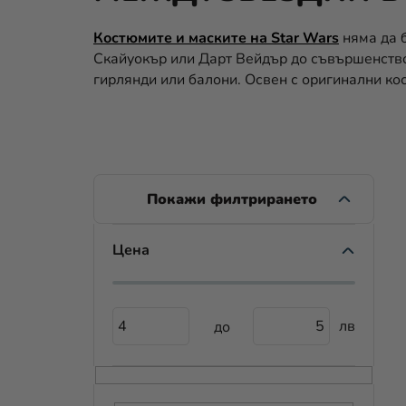
Костюмите и маските на Star Wars
няма да 
Скайуокър или Дарт Вейдър до съвършенство
гирлянди или балони. Освен с оригинални ко
С
Т
Р
Цена
С
А
TIP
П
Н
4
5
И
И
С
Ч