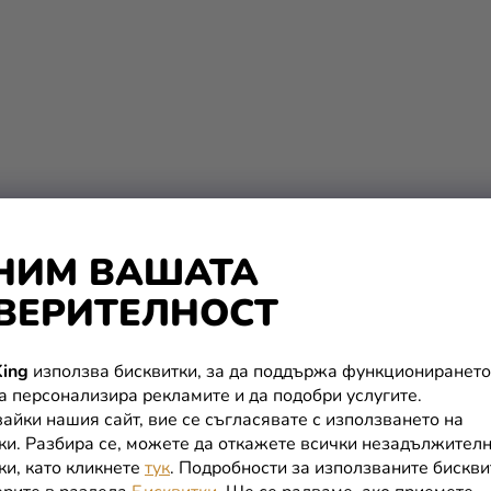
НИМ ВАШАТА
ВЕРИТЕЛНОСТ
ing
използва бисквитки, за да поддържа функционирането
К
да персонализира рекламите и да подобри услугите.
О
айки нашия сайт, вие се съгласявате с използването на
Н
ки. Разбира се, можете да откажете всички незадължител
Т
ки, като кликнете
тук
. Подробности за използваните бискви
Р