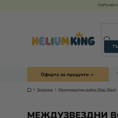
Преминаване
ПОРЪЧКИ Н
към
съдържанието
ТЪ
Оферта за продукти
Начало
Тематика
Междузвездни войни (Star Wars)
МЕЖДУЗВЕЗДНИ В