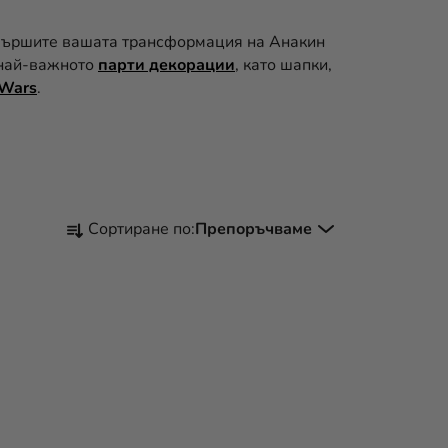
авършите вашата трансформация на Анакин
 най-важното
парти декорации
, като шапки,
 Wars
.
С
Сортиране по:
Препоръчваме
О
Р
Т
И
Р
А