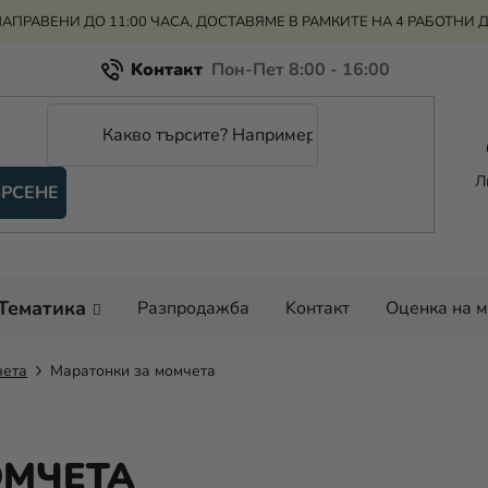
АПРАВЕНИ ДО 11:00 ЧАСА, ДОСТАВЯМЕ В РАМКИТЕ НА 4 РАБОТНИ 
Kонтакт
Всичко за пазаруването
Рекламация и връщане на парите
Л
РСЕНЕ
Оценка на магазина
Тематика
Разпродажба
Kонтакт
Оценка на 
чета
Маратонки за момчета
ОМЧЕТА