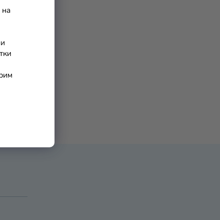
А
 на
ки
П
ни
Р
тки
О
арим
Д
У
К
Т
И