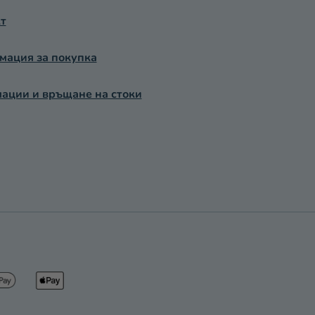
Л
т
Е
М
Е
ация за покупка
Н
Т
ации и връщане на стоки
И
З
А
И
З
Б
Р
О
Я
В
А
Н
Е