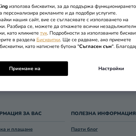
ing
използва бисквитки, за да поддържа функционирането
нки за момчета Paw Patrol
Мокасини за момчета - Ми
да персонализира рекламите и да подобри услугите.
Маус сини
айки нашия сайт, вие се съгласявате с използването на
ки. Разбира се, можете да откажете всички незадължител
от
ки, като кликнете
тук
. Подробности за използваните бискви
рите в раздела
Бисквитки
. Ще се радваме, ако приемете
ПОДРОБНОСТИ
ПОДРОБНОСТИ
бисквитки, като натиснете бутона "
Съгласен съм
". Благод
Приемане на
Настройки
К
О
Н
Т
Р
О
Л
РМАЦИЯ ЗА ВАС
ПОЛЕЗНА ИНФОРМАЦИЯ
Н
И
ка и плащане
Парти блог
Е