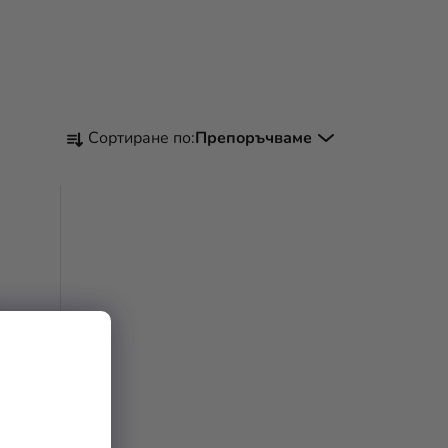
С
Сортиране по:
Препоръчваме
О
Р
Т
И
Р
А
Н
Е
Н