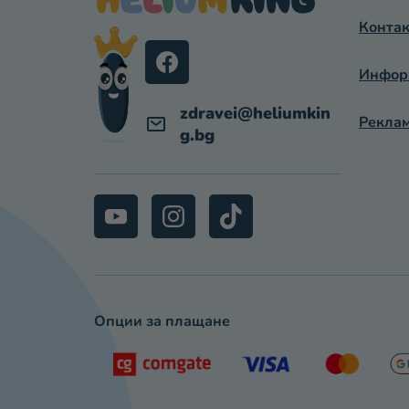
Е
Контак
Р
Информ
zdravei
@
heliumkin
Реклам
g.bg
Опции за плащане