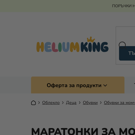
Преминаване
ПОРЪЧКИ Н
към
съдържанието
ТЪ
Оферта за продукти
Начало
Облекло
Деца
Обувки
Обувки за мом
МАРАТОНКИ ЗА М