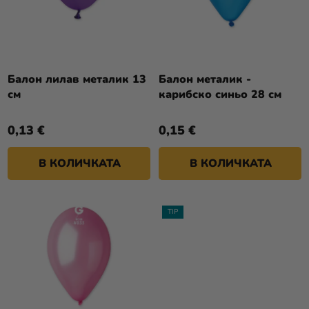
У
Н
К
Разпродажба
А
Т
П
Kонтакт
И
Р
Т
Оценка
О
Балон лилав металик 13
Балон металик -
Е
на
см
карибско синьо 28 см
Д
магазина
У
0,13 €
0,15 €
К
Вход
Т
В КОЛИЧКАТА
В КОЛИЧКАТА
И
TIP