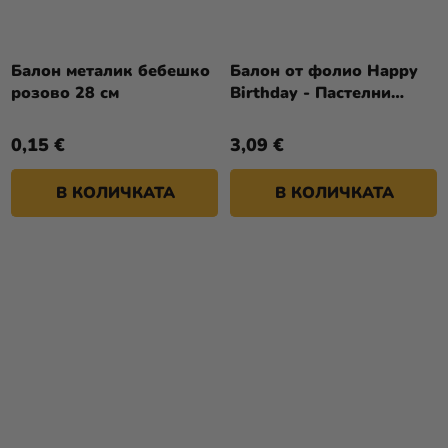
Балон металик бебешко
Балон от фолио Happy
розово 28 см
Birthday - Пастелни
конфети 43см
0,15 €
3,09 €
В КОЛИЧКАТА
В КОЛИЧКАТА