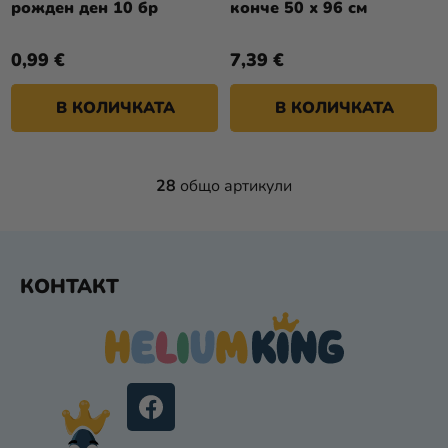
рожден ден 10 бр
конче 50 х 96 см
0,99 €
7,39 €
В КОЛИЧКАТА
В КОЛИЧКАТА
28
общо артикули
К
О
Н
Т
Ф
Р
КОНТАКТ
У
О
Т
Л
Е
Н
Р
И
Е
Л
Е