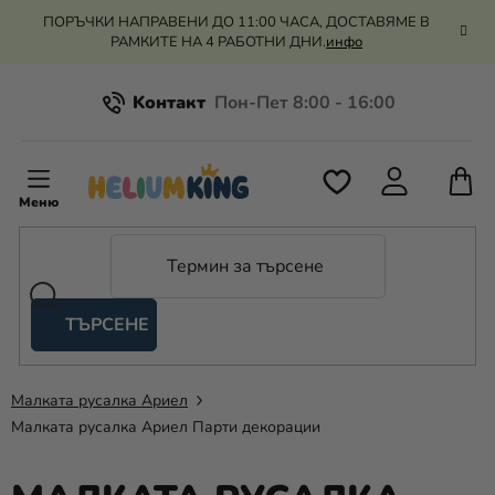
Преминаване
ПОРЪЧКИ НАПРАВЕНИ ДО 11:00 ЧАСА, ДОСТАВЯМЕ В
към
РАМКИТЕ НА 4 РАБОТНИ ДНИ.
инфо
съдържанието
Kонтакт
Всичко за пазаруването
К
З
Рекламация и връщане на парите
П
ТЪРСЕНЕ
Оценка на магазина
Хелий
и
балони
Малката русалка Ариел
Малката русалка Ариел Парти декорации
Сватба
Парти