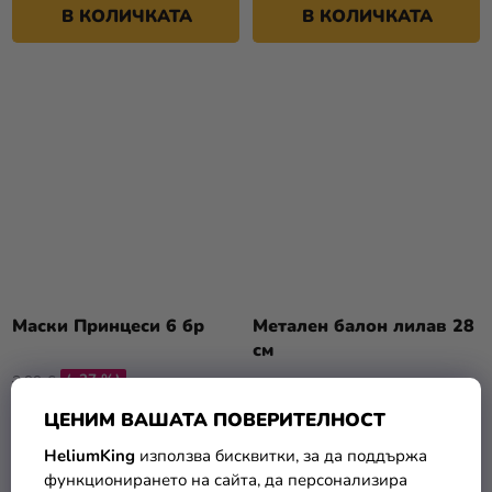
В КОЛИЧКАТА
В КОЛИЧКАТА
Маски Принцеси 6 бр
Метален балон лилав 28
см
(–27 %)
3,99 €
2,90 €
0,15 €
ЦЕНИМ ВАШАТА ПОВЕРИТЕЛНОСТ
HeliumKing
използва бисквитки, за да поддържа
В КОЛИЧКАТА
В КОЛИЧКАТА
функционирането на сайта, да персонализира