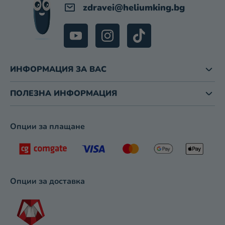
М
zdravei
@
heliumking.bg
Е
Н
Т
И
З
ИНФОРМАЦИЯ ЗА ВАС
А
И
З
ПОЛЕЗНА ИНФОРМАЦИЯ
Б
Р
О
Опции за плащане
Я
В
А
Н
Е
Опции за доставка