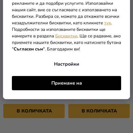
рекламите и да подобри услугите. Използвайки
нашия сайт, вие се съгласявате с използването на
бисквитки. Разбира се, можете да откажете всички
незадължителни бисквитки, като кликнете
тук
.
Подробности за използваните бисквитки ще
намерите в раздела
Бисквитки
. Ще се радваме, ако
приемете нашите бисквитки, като натиснете бутона
"
Съгласен съм
". Благодарим ви!
Настройки
Метален балон оранжев
Метален балон син 28 см
28 см
Приемане на
0,15 €
0,15 €
В КОЛИЧКАТА
В КОЛИЧКАТА