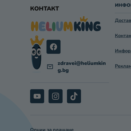
У
ИНФО
КОНТАКТ
Т
Достав
Е
Контак
Р
Информ
zdravei
@
heliumkin
Реклам
g.bg
Опции за плащане