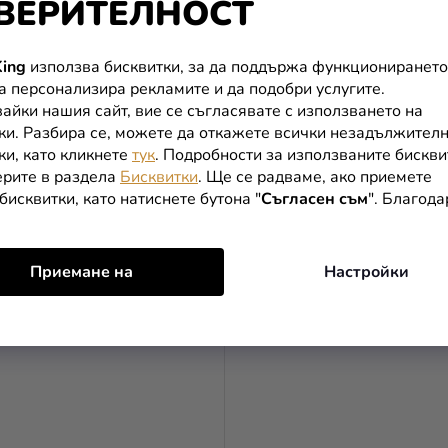
ВЕРИТЕЛНОСТ
ing
използва бисквитки, за да поддържа функционирането
 за торта - Къртица на
Пастелен балон кафяв 30 
да персонализира рекламите и да подобри услугите.
айки нашия сайт, вие се съгласявате с използването на
ки. Разбира се, можете да откажете всички незадължител
ки, като кликнете
тук
. Подробности за използваните бискви
рите в раздела
Бисквитки
. Ще се радваме, ако приемете
бисквитки, като натиснете бутона "
Съгласен съм
". Благод
В КОЛИЧКАТА
В КОЛИЧКАТА
Приемане на
Настройки
TIP