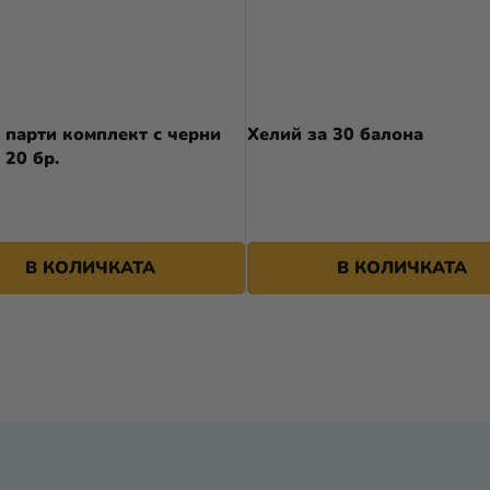
 парти комплект с черни
Хелий за 30 балона
 20 бр.
39,90 €
В КОЛИЧКАТА
В КОЛИЧКАТА
К
О
Н
Т
Р
О