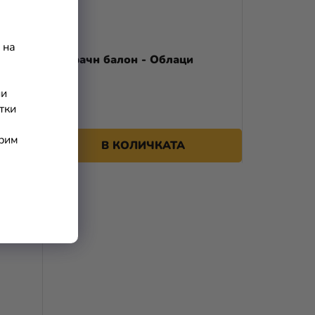
 на
см
Прозрачн балон - Облаци
ни
тки
арим
В КОЛИЧКАТА