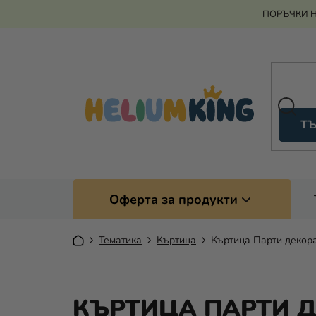
Преминаване
ПОРЪЧКИ Н
към
съдържанието
ТЪ
Оферта за продукти
Начало
Тематика
Къртица
Къртица Парти декор
КЪРТИЦА ПАРТИ 