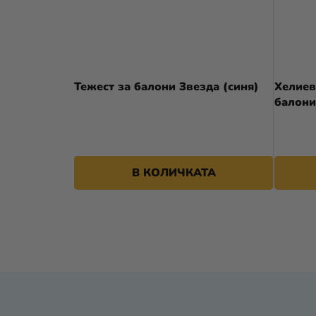
Тежест за балони Звезда (синя)
Хелиев
балони
28,49 €
В КОЛИЧКАТА
Ф