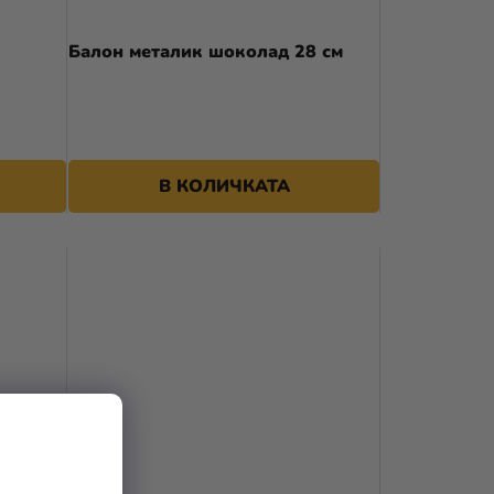
А
Балон металик шоколад 28 см
П
Р
О
Д
В КОЛИЧКАТА
У
К
Т
И