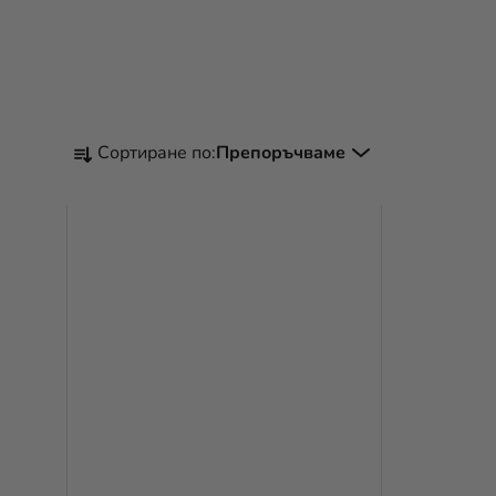
С
Сортиране по:
Препоръчваме
О
Р
Т
И
Р
А
Н
Е
Н