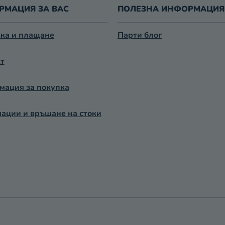
Л
РМАЦИЯ ЗА ВАС
ПОЛЕЗНА ИНФОРМАЦИЯ
Н
И
ка и плащане
Парти блог
Е
Л
т
Е
М
Е
ация за покупка
Н
Т
ации и връщане на стоки
И
З
А
И
З
Б
Р
О
Я
В