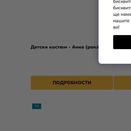
бисквит
бисквит
ще наме
нашите 
ви!
Детски костюм - Анна (рокля)
Детски
Замръз
ПОДРОБНОСТИ
TIP