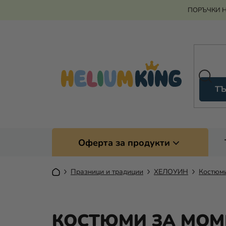
Преминаване
ПОРЪЧКИ Н
към
съдържанието
ТЪ
Оферта за продукти
Начало
Празници и традиции
ХЕЛОУИН
Костюми
КОСТЮМИ ЗА МОМ