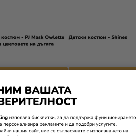
 костюм - PJ Mask Owlette
Детски костюм - Shines
в цветовете на дъгата
ПОДРОБНОСТИ
ПОДРОБНОСТИ
НИМ ВАШАТА
ВЕРИТЕЛНОСТ
ing
използва бисквитки, за да поддържа функционирането
да персонализира рекламите и да подобри услугите.
айки нашия сайт, вие се съгласявате с използването на