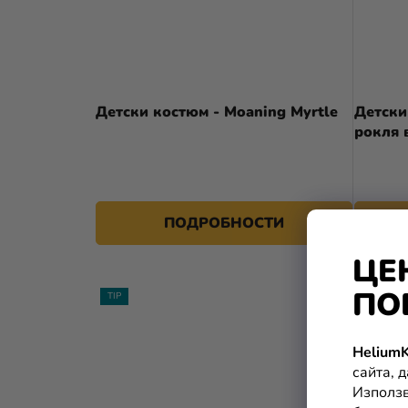
Детски костюм - Moaning Myrtle
Детски
рокля 
27,90 €
от
ПОДРОБНОСТИ
ЦЕ
ПО
TIP
TIP
HeliumK
сайта, 
Използв