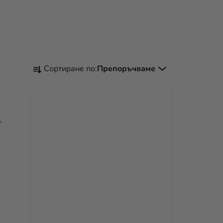
С
Сортиране по:
Препоръчваме
О
Р
Т
И
Р
А
Н
Е
Н