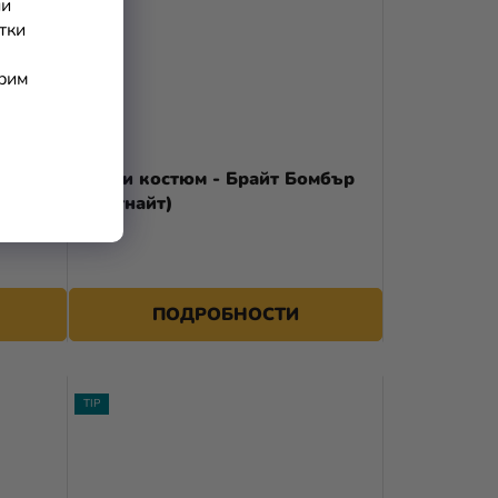
ни
тки
арим
щица
Детски костюм - Брайт Бомбър
(Фортнайт)
54,90 €
ПОДРОБНОСТИ
TIP