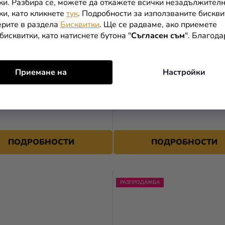
ки. Разбира се, можете да откажете всички незадължител
ки, като кликнете
тук
. Подробности за използваните бискви
рите в раздела
Бисквитки
. Ще се радваме, ако приемете
бисквитки, като натиснете бутона "
Съгласен съм
". Благод
Приемане на
Настройки
 костюм - Анна
Детски костюм - Барби ве
налото кралство
ПОДРОБНОСТИ
ПОДРОБНОСТИ
РАЗПРОДАЖБА