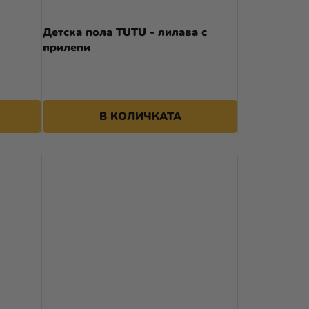
А
Детска пола TUTU - лилава с
П
прилепи
Р
О
Д
В КОЛИЧКАТА
У
К
Т
И