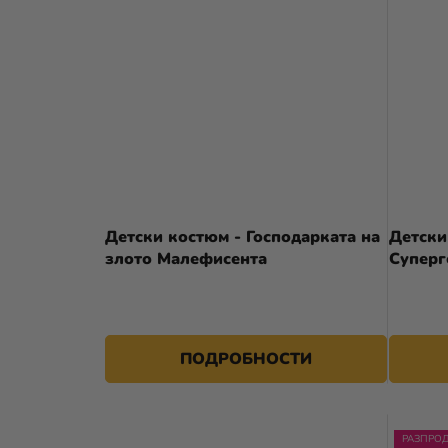
Детски костюм - Господарката на
Детски
злото Малефисента
Суперг
28,79 €
31,90 €
от
ПОДРОБНОСТИ
РАЗПРО