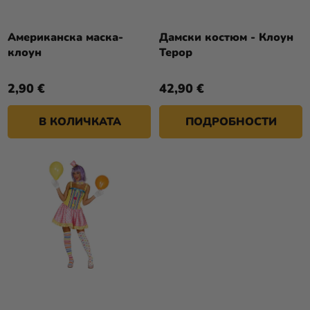
П
И
Р
Разпродажба
Т
О
Американска маска-
Дамски костюм - Клоун
Е
Kонтакт
клоун
Терор
Д
У
Оценка
2,90 €
42,90 €
К
на
Т
магазина
В КОЛИЧКАТА
ПОДРОБНОСТИ
И
Вход