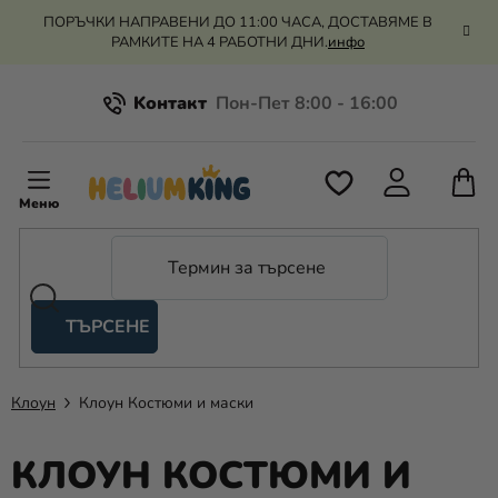
Преминаване
ПОРЪЧКИ НАПРАВЕНИ ДО 11:00 ЧАСА, ДОСТАВЯМЕ В
към
РАМКИТЕ НА 4 РАБОТНИ ДНИ.
инфо
съдържанието
Kонтакт
Всичко за пазаруването
К
З
Рекламация и връщане на парите
П
ТЪРСЕНЕ
Оценка на магазина
Хелий
и
балони
Клоун
Клоун Костюми и маски
Сватба
КЛОУН КОСТЮМИ И
Парти