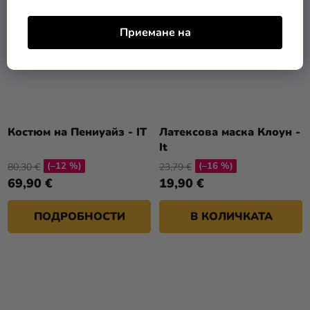
Приемане на
Костюм на Пениуайз - IT
Латексова маска Клоун -
It
(–12 %)
(–16 %)
80,30 €
23,79 €
69,90 €
19,90 €
ПОДРОБНОСТИ
В КОЛИЧКАТА