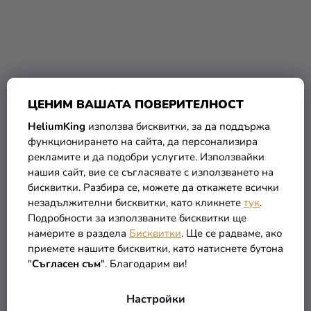
ЦЕНИМ ВАШАТА ПОВЕРИТЕЛНОСТ
HeliumKing
използва бисквитки, за да поддържа
функционирането на сайта, да персонализира
рекламите и да подобри услугите. Използвайки
Детски костюм за
Детски костюм за най-
нашия сайт, вие се съгласявате с използването на
момчета - Клоун
малките - Клоун
бисквитки. Разбира се, можете да откажете всички
(–30 %)
(–17 %)
32,90 €
27,09 €
незадължителни бисквитки, като кликнете
тук
.
22,90 €
22,29 €
Подробности за използваните бисквитки ще
намерите в раздела
Бисквитки
. Ще се радваме, ако
ПОДРОБНОСТИ
ПОДРОБНОСТИ
приемете нашите бисквитки, като натиснете бутона
"
Съгласен съм
". Благодарим ви!
Настройки