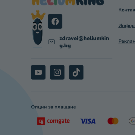
Е
Контак
Р
Информ
zdravei
@
heliumkin
Реклам
g.bg
Опции за плащане