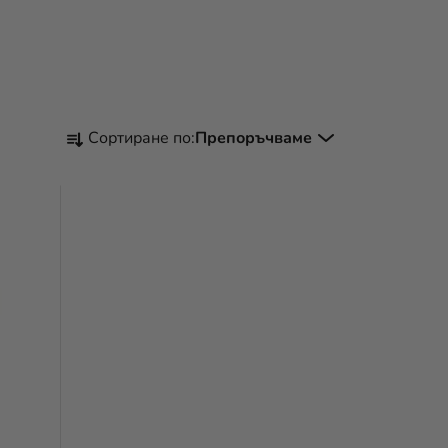
С
Сортиране по:
Препоръчваме
О
Р
Т
И
Р
А
Н
Е
Н