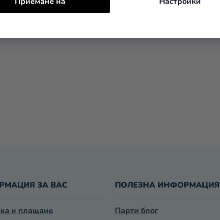
Е
Приемане на
Настройки
Л
Е
М
Е
Н
Т
И
З
А
И
З
Б
Р
О
Я
В
А
РМАЦИЯ ЗА ВАС
ПОЛЕЗНА ИНФОРМАЦИЯ
Н
Е
ка и плащане
Парти блог