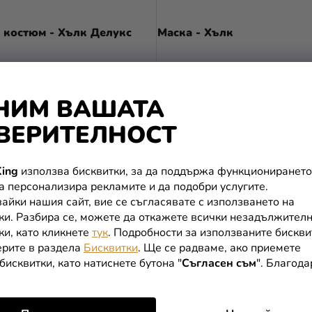
костюм - Хълк Делукс
Маска - Хълк
НИМ ВАШАТА
ПОДРОБНОСТИ
В КОЛИЧКАТА
ВЕРИТЕЛНОСТ
ing
използва бисквитки, за да поддържа функционирането
К
да персонализира рекламите и да подобри услугите.
О
айки нашия сайт, вие се съгласявате с използването на
Н
ки. Разбира се, можете да откажете всички незадължител
Т
ки, като кликнете
тук
. Подробности за използваните бискви
Р
рите в раздела
Бисквитки
. Ще се радваме, ако приемете
О
бисквитки, като натиснете бутона "
Съгласен съм
". Благод
Л
Н
И