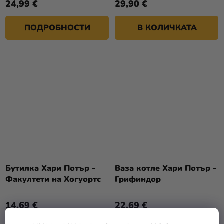
24,99 €
29,90 €
ПОДРОБНОСТИ
В КОЛИЧКАТА
Бутилка Хари Потър -
Ваза котле Хари Потър -
Факултети на Хогуортс
Грифиндор
14,69 €
22,69 €