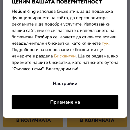
ЦЕНИМ ВАШАТА ПОВЕРИТЕЛНОСТ
В КОЛИЧКАТА
В КОЛИЧКАТА
HeliumKing
използва бисквитки, за да поддържа
функционирането на сайта, да персонализира
рекламите и да подобри услугите. Използвайки
нашия сайт, вие се съгласявате с използването на
бисквитки. Разбира се, можете да откажете всички
незадължителни бисквитки, като кликнете
тук
.
Подробности за използваните бисквитки ще
намерите в раздела
Бисквитки
. Ще се радваме, ако
приемете нашите бисквитки, като натиснете бутона
"
Съгласен съм
". Благодарим ви!
Настройки
Висулка - Хари Потър -
Висулка - Хари Потър
Старшата Пръчка
Белатрикс
(–22 %)
(–23 %)
38,29 €
8,19 €
Приемане на
29,49 €
6,29 €
В КОЛИЧКАТА
В КОЛИЧКАТА