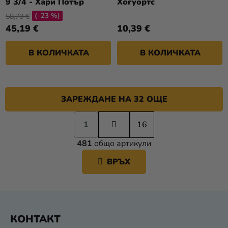
9 3/4 - Хари Потър
Хогуортс
(–23 %)
58,79 €
45,19 €
10,39 €
В КОЛИЧКАТА
В КОЛИЧКАТА
ЗАРЕЖДАНЕ НА 32 ОЩЕ
П
1
а
16
К
г
481
общо артикули
и
О
н
Н
ВРЪХ
а
Т
ц
Р
и
О
я
Л
Ф
Н
КОНТАКТ
У
И