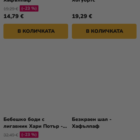
Хафълпаф
Хогуортс
(–23 %)
19,29 €
14,79 €
19,29 €
В КОЛИЧКАТА
В КОЛИЧКАТА
Бебешко боди с
Безкраен шал -
лигавник Хари Потър -
Хафълпаф
Хогуортс
(–23 %)
32,49 €