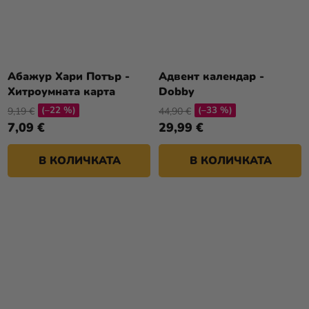
Абажур Хари Потър -
Адвент календар -
Хитроумната карта
Dobby
(–22 %)
(–33 %)
9,19 €
44,90 €
7,09 €
29,99 €
В КОЛИЧКАТА
В КОЛИЧКАТА