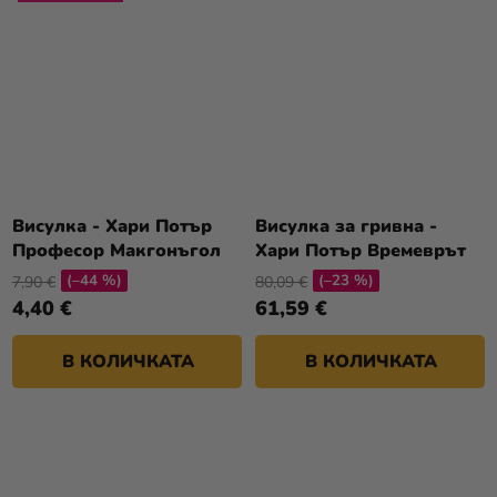
Висулка - Хари Потър
Висулка за гривна -
Професор Макгонъгол
Хари Потър Времеврът
(–44 %)
(–23 %)
7,90 €
80,09 €
4,40 €
61,59 €
В КОЛИЧКАТА
В КОЛИЧКАТА