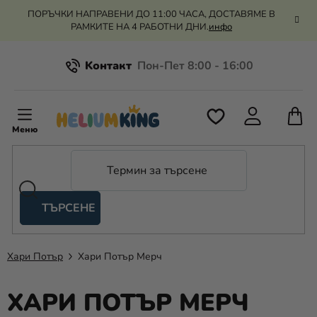
Преминаване
ПОРЪЧКИ НАПРАВЕНИ ДО 11:00 ЧАСА, ДОСТАВЯМЕ В
към
РАМКИТЕ НА 4 РАБОТНИ ДНИ.
инфо
съдържанието
Kонтакт
Всичко за пазаруването
К
З
Рекламация и връщане на парите
П
ТЪРСЕНЕ
Оценка на магазина
Хелий
и
балони
Хари Потър
Хари Потър Мерч
Сватба
ХАРИ ПОТЪР МЕРЧ
Парти