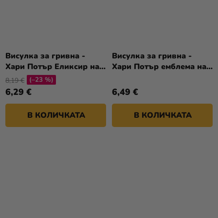
Висулка за гривна -
Висулка за гривна -
Хари Потър Еликсир на
Хари Потър емблема на
любовта
Грифиндор
(–23 %)
8,19 €
6,29 €
6,49 €
В КОЛИЧКАТА
В КОЛИЧКАТА