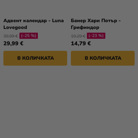
Адвент календар - Luna
Банер Хари Потър -
Lovegood
Грифиндор
(–25 %)
(–23 %)
39,99 €
19,29 €
29,99 €
14,79 €
В КОЛИЧКАТА
В КОЛИЧКАТА