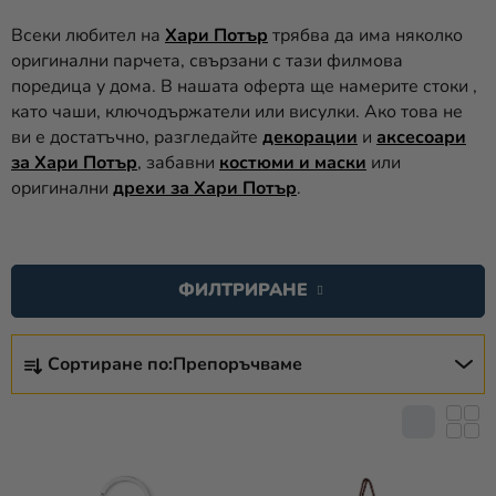
Парти
Всеки любител на
Хари Потър
трябва да има няколко
украса и
оригинални парчета, свързани с тази филмова
аксесоари
поредица у дома. В нашата оферта ще намерите стоки ,
като чаши, ключодържатели или висулки. Ако това не
Костюми
ви е достатъчно, разгледайте
декорации
и
аксесоари
за
за Хари Потър
, забавни
костюми и маски
или
карнавал
оригинални
дрехи за Хари Потър
.
Облекло
С
ПОДАРЪЦИ
П
ФИЛТРИРАНЕ
и МЕРЧ
И
С
С
новост
Ъ
Сортиране по:
Препоръчваме
О
Празници
К
Р
и
Н
Т
традиции
А
И
П
Тематика
Р