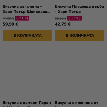
Висулка за гривна -
Висулка Плашеща върба
Хари Потър Шоколадова
- Хари Потър
жаба с кристали
(–23 %)
(–23 %)
77,99 €
55,69 €
59,99 €
42,79 €
В КОЛИЧКАТА
В КОЛИЧКАТА
Висулка с камъни Перон
Висулка с ключове от