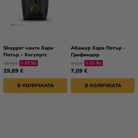
Shopper чанта Хари
Абажур Хари Потър -
Потър - Хогуортс
Грифиндор
(–22 %)
(–22 %)
38,79 €
9,19 €
29,89 €
7,09 €
В КОЛИЧКАТА
В КОЛИЧКАТА