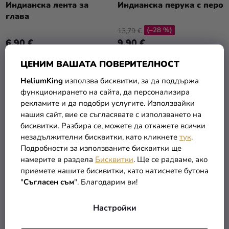
Индианска лента за
Индианска перука с перо
глава
(–28 %)
13,79 €
6,90 €
9,90 €
ЦЕНИМ ВАШАТА ПОВЕРИТЕЛНОСТ
В КОЛИЧКАТА
В КОЛИЧКАТА
HeliumKing
използва бисквитки, за да поддържа
функционирането на сайта, да персонализира
рекламите и да подобри услугите. Използвайки
нашия сайт, вие се съгласявате с използването на
бисквитки. Разбира се, можете да откажете всички
незадължителни бисквитки, като кликнете
тук
.
Подробности за използваните бисквитки ще
намерите в раздела
Бисквитки
. Ще се радваме, ако
приемете нашите бисквитки, като натиснете бутона
"
Съгласен съм
". Благодарим ви!
Настройки
Индиански лък и стрели
Индийско копие, 120 см