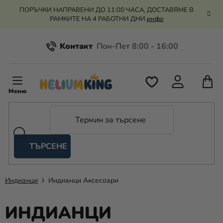
Преминаване
ПОРЪЧКИ НАПРАВЕНИ ДО 11:00 ЧАСА, ДОСТАВЯМЕ В
към
РАМКИТЕ НА 4 РАБОТНИ ДНИ.
инфо
съдържанието
Kонтакт
Всичко за пазаруването
К
З
Рекламация и връщане на парите
П
ТЪРСЕНЕ
Оценка на магазина
Хелий
и
балони
Индианци
Индианци Аксесоари
Сватба
ИНДИАНЦИ
Парти