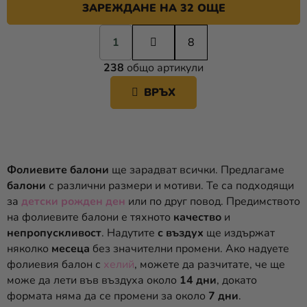
ЗАРЕЖДАНЕ НА 32 ОЩЕ
П
1
а
8
К
г
238
общо артикули
и
О
н
Н
ВРЪХ
а
Т
ц
Р
и
О
я
Л
Н
Фолиевите балони
ще зарадват всички. Предлагаме
И
балони
с различни размери и мотиви. Те са подходящи
Е
за
детски рожден ден
или по друг повод. Предимството
Л
на фолиевите балони е тяхното
качество
и
Е
непропускливост
. Надутите
с въздух
ще издържат
М
няколко
месеца
без значителни промени. Ако надуете
Е
фолиевия балон с
хелий
, можете да разчитате, че ще
Н
може да лети във въздуха около
14 дни
, докато
Т
формата няма да се промени за около
И
7 дни
.