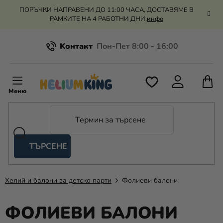
Преминаване
ПОРЪЧКИ НАПРАВЕНИ ДО 11:00 ЧАСА, ДОСТАВЯМЕ В
към
РАМКИТЕ НА 4 РАБОТНИ ДНИ.
инфо
съдържанието
Kонтакт
Всичко за пазаруването
К
З
Рекламация и връщане на парите
П
ТЪРСЕНЕ
Оценка на магазина
Хелий
и
балони
Хелий и балони за детско парти
Фолиеви балони
Сватба
ФОЛИЕВИ БАЛОНИ
Парти