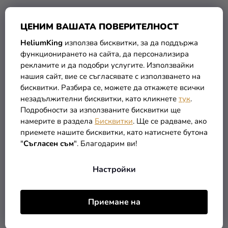
ЦЕНИМ ВАШАТА ПОВЕРИТЕЛНОСТ
HeliumKing
използва бисквитки, за да поддържа
функционирането на сайта, да персонализира
Балон от фолио - Куче с
Балон от фолио -
рекламите и да подобри услугите. Използвайки
пожарна кола
Майнкрафт 45 см
нашия сайт, вие се съгласявате с използването на
бисквитки. Разбира се, можете да откажете всички
3,89 €
1,59 €
незадължителни бисквитки, като кликнете
тук
.
Подробности за използваните бисквитки ще
В КОЛИЧКАТА
В КОЛИЧКАТА
намерите в раздела
Бисквитки
. Ще се радваме, ако
приемете нашите бисквитки, като натиснете бутона
"
Съгласен съм
". Благодарим ви!
НОВОСТ
Настройки
Приемане на