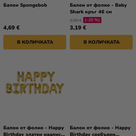
Т
О
Балон Spongebob
Балон от фолио - Baby
Разпродажба
Е
Shark кръг 46 см
Д
(–20 %)
У
3,99 €
Kонтакт
4,69 €
3,19 €
К
Оценка
Т
на
В КОЛИЧКАТА
В КОЛИЧКАТА
И
магазина
Вход
Балон от фолио - Happy
Балон от фолио - Happy
Birthday златен надпис
Birthday сребърен