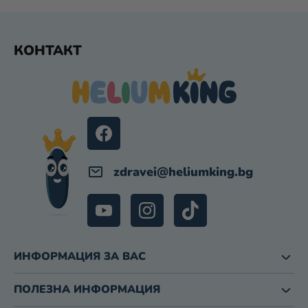
З
А
Ф
И
КОНТАКТ
З
У
Б
Т
Р
Е
О
Р
Я
В
А
Н
Е
zdravei
@
heliumking.bg
ИНФОРМАЦИЯ ЗА ВАС
ПОЛЕЗНА ИНФОРМАЦИЯ