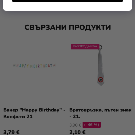
СВЪРЗАНИ ПРОДУКТИ
РАЗПРОДАЖБА
Банер "Happy Birthday" -
Вратовръзка, пътен знак
Конфети 21
- 21.
(–46 %)
3,90 €
3,79 €
2,10 €