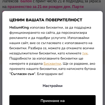
Латексов
балон
с принт число 21 е подходящ за украса
на
празненство за 21-ви рожден ден
.
Парти
балоните
са с високо качество и може да бъдат надути с
въздух или
хелий
.
ЦЕНИМ ВАШАТА ПОВЕРИТЕЛНОСТ
· количество:
1 бр.
HeliumKing
използва бисквитки, за да поддържа
· размери:
30 см
функционирането на сайта, да персонализира
· цвят:
произволен (розов, червен, зелен, оранжев, жълт,
рекламите и да подобри услугите. Използвайки
син, лилав)
нашия сайт, вие се съгласявате с използването на
бисквитки. Разбира се, можете да откажете всички
незадължителни бисквитки, като кликнете
тук
.
Подробности за използваните бисквитки ще
намерите в раздела
Бисквитки
. Ще се радваме, ако
приемете нашите бисквитки, като натиснете бутона
"
Съгласен съм
". Благодарим ви!
Категория
:
Балони с мотиви
Настройки
EAN
:
5901157491909
ТОП
:
Парти декорации
Приемане на