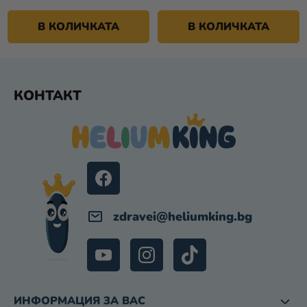
В КОЛИЧКАТА
В КОЛИЧКАТА
Ф
КОНТАКТ
У
Т
Е
Р
zdravei
@
heliumking.bg
ИНФОРМАЦИЯ ЗА ВАС