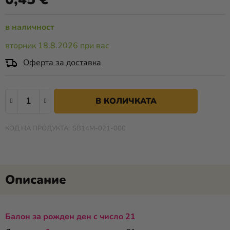
е
Разпродажба
0,0
в наличност
от
Kонтакт
5
вторник 18.8.2026 при вас
звезди.
Оценка
Оферта за доставка
на
магазина
В КОЛИЧКАТА
Вход
SB14M-021-000
Балон за рожден ден с число 21