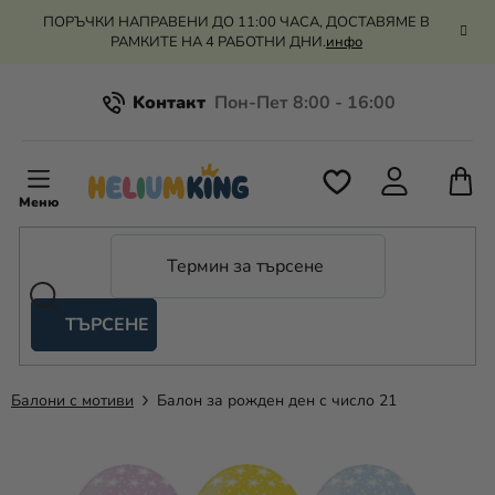
Преминаване
ПОРЪЧКИ НАПРАВЕНИ ДО 11:00 ЧАСА, ДОСТАВЯМЕ В
към
РАМКИТЕ НА 4 РАБОТНИ ДНИ.
инфо
съдържанието
Kонтакт
Всичко за пазаруването
К
З
Рекламация и връщане на парите
П
ТЪРСЕНЕ
Оценка на магазина
Хелий
и
балони
Балони с мотиви
Балон за рожден ден с число 21
Сватба
Парти