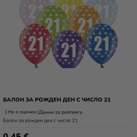
Парти
украса и
аксесоари
Костюми
за
карнавал
Облекло
ПОДАРЪЦИ
и МЕРЧ
новост
БАЛОН ЗА РОЖДЕН ДЕН С ЧИСЛО 21
Празници
Средната
Не е оценен
Данни за рейтинга
и
оценка
Балон за рожден ден с число 21
традиции
на
продукта
Тематика
0,45 €
Измерване на цената: