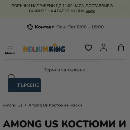
Преминаване
ПОРЪЧКИ НАПРАВЕНИ ДО 11:00 ЧАСА, ДОСТАВЯМЕ В
към
РАМКИТЕ НА 4 РАБОТНИ ДНИ.
инфо
съдържанието
Kонтакт
Всичко за пазаруването
К
З
Рекламация и връщане на парите
П
ТЪРСЕНЕ
Оценка на магазина
Хелий
и
балони
Among Us
Among Us Костюми и маски
Сватба
AMONG US КОСТЮМИ И
Парти