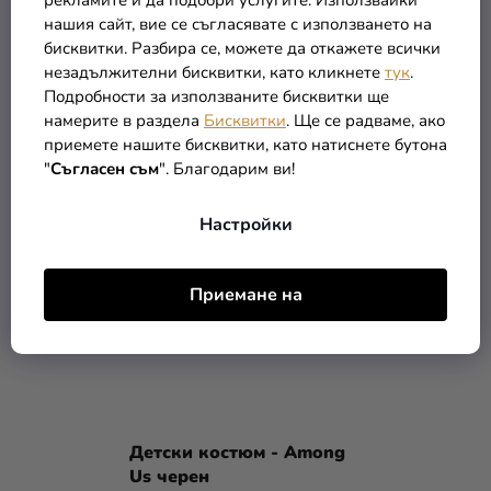
рекламите и да подобри услугите. Използвайки
Детски костюм - Among
Детски костюм - Among
нашия сайт, вие се съгласявате с използването на
Us син
Us червен
бисквитки. Разбира се, можете да откажете всички
(до –8 %)
(до –8 %)
35,90 €
35,90 €
незадължителни бисквитки, като кликнете
тук
.
32,90 €
32,90 €
от
от
Подробности за използваните бисквитки ще
намерите в раздела
Бисквитки
. Ще се радваме, ако
ПОДРОБНОСТИ
ПОДРОБНОСТИ
приемете нашите бисквитки, като натиснете бутона
"
Съгласен съм
". Благодарим ви!
Настройки
Приемане на
Детски костюм - Among
Us черен