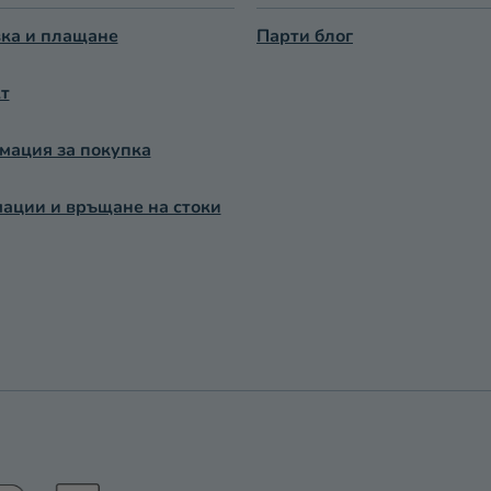
И
ка и плащане
Парти блог
Е
Л
Е
т
М
Е
ация за покупка
Н
Т
ации и връщане на стоки
И
З
А
И
З
Б
Р
О
Я
В
А
Н