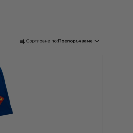
С
Сортиране по:
Препоръчваме
О
Р
Т
И
Р
А
Н
Е
Н