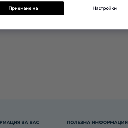
Приемане на
Настройки
К
О
Н
Т
Р
О
Л
РМАЦИЯ ЗА ВАС
ПОЛЕЗНА ИНФОРМАЦИЯ
Н