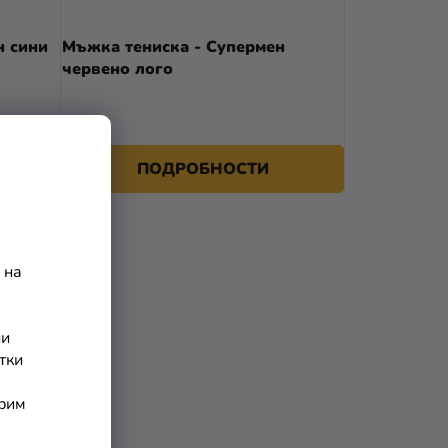
А
н сини
Мъжка тениска - Супермен
П
червено лого
Р
О
Д
ПОДРОБНОСТИ
У
К
Т
 на
И
ни
тки
арим