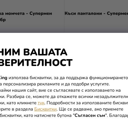
за момчета - Супермен
Къси панталони - Суперме
 бр
ПОДРОБНОСТИ
ПОДРОБНОСТИ
НИМ ВАШАТА
ВЕРИТЕЛНОСТ
ing
използва бисквитки, за да поддържа функционирането
да персонализира рекламите и да подобри услугите.
айки нашия сайт, вие се съгласявате с използването на
ки. Разбира се, можете да откажете всички незадължител
ки, като кликнете
тук
. Подробности за използваните бискви
рите в раздела
Бисквитки
. Ще се радваме, ако приемете
бисквитки, като натиснете бутона "
Съгласен съм
". Благод