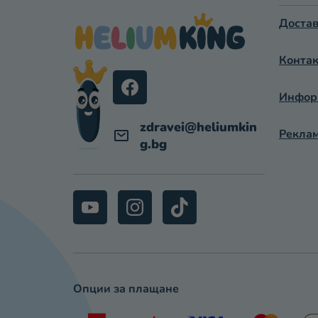
Т
Достав
Е
Контак
Р
Информ
zdravei
@
heliumkin
Реклам
g.bg
Опции за плащане