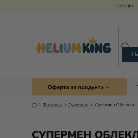
Преминаване
ПОРЪЧКИ Н
към
съдържанието
ТЪ
Оферта за продукти
Начало
Тематика
Супермен
Супермен Облекло
СУПЕРМЕН ОБЛЕК