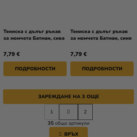
Тениска с дълъг ръкав
Тениска с дълъг ръкав
за момчета Батман, сива
за момчета Батман, синя
7,79 €
7,79 €
ПОДРОБНОСТИ
ПОДРОБНОСТИ
ЗАРЕЖДАНЕ НА 3 ОЩЕ
П
1
а
2
К
г
35
общо артикули
и
О
н
Н
ВРЪХ
а