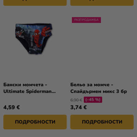
И
РАЗПРОДАЖБА
Бански момчета -
Бельо за момче -
Ultimate Spiderman
Спайдърмен микс 3 бр
тъмно син
(–45 %)
6,90 €
4,59 €
3,74 €
ПОДРОБНОСТИ
ПОДРОБНОСТИ