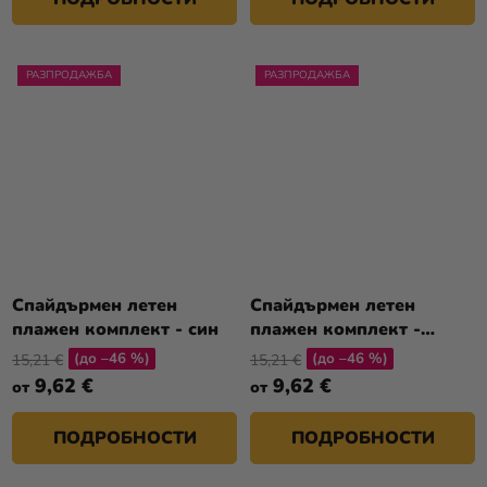
РАЗПРОДАЖБА
РАЗПРОДАЖБА
Спайдърмен летен
Спайдърмен летен
плажен комплект - син
плажен комплект -
черен
(до –46 %)
(до –46 %)
15,21 €
15,21 €
9,62 €
9,62 €
от
от
ПОДРОБНОСТИ
ПОДРОБНОСТИ