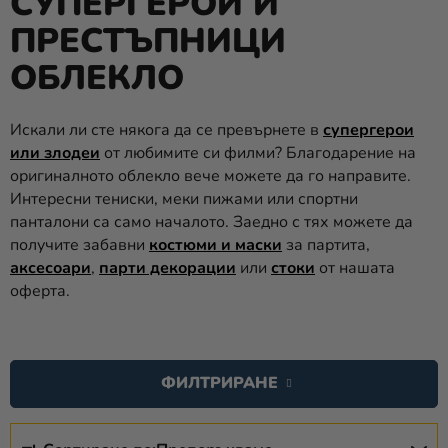
СУПЕРГЕРОИ И
ПРЕСТЪПНИЦИ
Парти
украса и
ОБЛЕКЛО
аксесоари
Костюми
Искали ли сте някога да се превърнете в
супергерои
за
или злодеи
от любимите си филми? Благодарение на
карнавал
оригиналното облекло вече можете да го направите.
Интересни тениски, меки пижами или спортни
Облекло
панталони са само началото. Заедно с тях можете да
получите забавни
костюми и маски
за партита,
ПОДАРЪЦИ
аксесоари
,
парти декорации
или
стоки
от нашата
и МЕРЧ
оферта.
новост
С
Празници
П
и
ФИЛТРИРАНЕ
И
традиции
С
С
Тематика