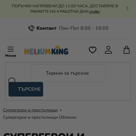
Преминаване
ПОРЪЧКИ НАПРАВЕНИ ДО 11:00 ЧАСА, ДОСТАВЯМЕ В
към
РАМКИТЕ НА 4 РАБОТНИ ДНИ.
инфо
съдържанието
Kонтакт
Всичко за пазаруването
К
З
Рекламация и връщане на парите
П
ТЪРСЕНЕ
Оценка на магазина
Хелий
и
балони
Супергерои и престъпници
Супергерои и престъпници Облекло
Сватба
Парти