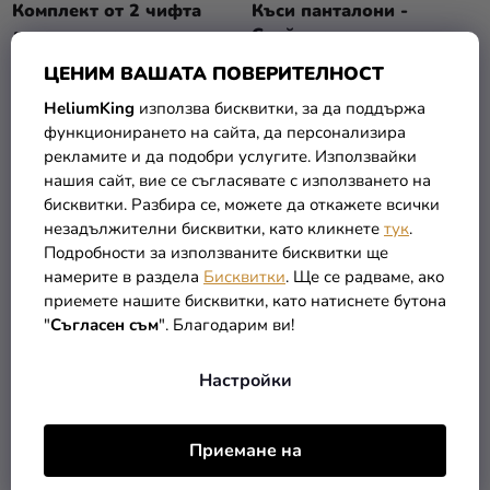
Комплект от 2 чифта
Къси панталони -
детски чорапи -
Спайдърмен светлосиви
Отмъстителите
ЦЕНИМ ВАШАТА ПОВЕРИТЕЛНОСТ
2,89 €
9,39 €
HeliumKing
използва бисквитки, за да поддържа
функционирането на сайта, да персонализира
ПОДРОБНОСТИ
ПОДРОБНОСТИ
рекламите и да подобри услугите. Използвайки
нашия сайт, вие се съгласявате с използването на
бисквитки. Разбира се, можете да откажете всички
незадължителни бисквитки, като кликнете
тук
.
Подробности за използваните бисквитки ще
намерите в раздела
Бисквитки
. Ще се радваме, ако
приемете нашите бисквитки, като натиснете бутона
"
Съгласен съм
". Благодарим ви!
Настройки
Приемане на
Момчешка пижама -
Момчешки потник
Спайдърмен със звезди
Батман, бял