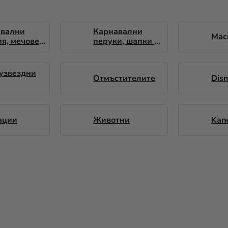
авални
Карнавални
Мас
я, мечове,
перуки, шапки и
лети и
други
узвездни
Отмъстителите
Dis
ации
Животни
Kan