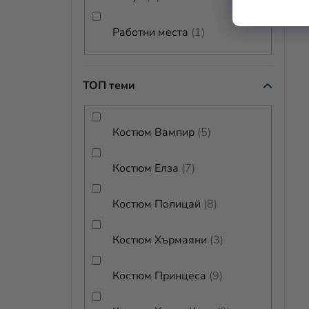
Работни места
1
ТОП теми
Костюм Вампир
5
Костюм Елза
7
Костюм Полицай
8
Костюм Хърмаяни
3
Костюм Принцеса
9