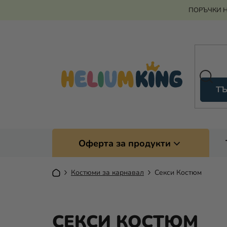
Преминаване
ПОРЪЧКИ Н
към
съдържанието
ТЪ
Оферта за продукти
Начало
Костюми за карнавал
Секси Костюм
СЕКСИ КОСТЮМ