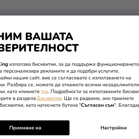
З
А
И
З
Б
НИМ ВАШАТА
Р
О
ВЕРИТЕЛНОСТ
Я
В
А
ing
използва бисквитки, за да поддържа функционирането
Н
да персонализира рекламите и да подобри услугите.
Е
айки нашия сайт, вие се съгласявате с използването на
ки. Разбира се, можете да откажете всички незадължител
ки, като кликнете
тук
. Подробности за използваните бискви
рите в раздела
Бисквитки
. Ще се радваме, ако приемете
бисквитки, като натиснете бутона "
Съгласен съм
". Благод
Приемане на
Настройки