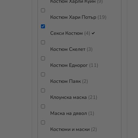
Костюм Харли Куин
9
Костюм Хари Потър
19
Секси Костюм
4
Костюм Скелет
3
Костюм Еднорог
11
Костюм Паяк
2
Клоунска маска
21
Маска на дявол
1
Костюми и маски
2