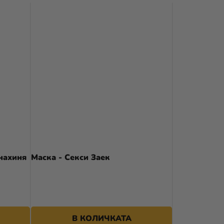
Р
Т
И
Р
А
Н
Е
Н
А
нахиня
Маска - Секси Заек
П
Р
4,89 €
О
Д
В КОЛИЧКАТА