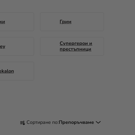
ки
Грим
Супергерои и
ney
престъпници
ekalon
С
Сортиране по:
Препоръчваме
О