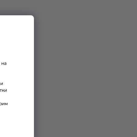
 на
ни
тки
арим