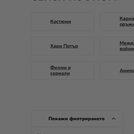
Карн
Костюми
оръжи
писто
други
Межд
Хари Потър
войни
Филми и
Аним
сериали
С
Т