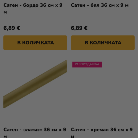
Т
О
Сатен - бордо 36 см х 9
Сатен - бял 36 см х 9 м
Разпродажба
Е
м
Д
У
Kонтакт
6,89 €
6,89 €
К
Оценка
Т
на
В КОЛИЧКАТА
В КОЛИЧКАТА
И
магазина
Вход
РАЗПРОДАЖБА
Сатен - златист 36 см х 9
Сатен - кремав 36 см х 9
м
м