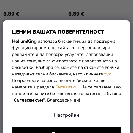
6,89 €
6,89 €
В КОЛИЧКАТА
В КОЛИЧКАТА
ЦЕНИМ ВАШАТА ПОВЕРИТЕЛНОСТ
HeliumKing
използва бисквитки, за да поддържа
функционирането на сайта, да персонализира
РАЗПРОДАЖБА
рекламите и да подобри услугите. Използвайки
нашия сайт, вие се съгласявате с използването на
бисквитки. Разбира се, можете да откажете всички
незадължителни бисквитки, като кликнете
тук
.
Подробности за използваните бисквитки ще
намерите в раздела
Бисквитки
. Ще се радваме, ако
приемете нашите бисквитки, като натиснете бутона
"
Съгласен съм
". Благодарим ви!
Сатен - сребърен 36 см х
Сатен - червен 36 см х 9
Настройки
9 м
м