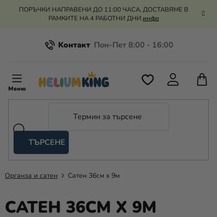
Преминаване
ПОРЪЧКИ НАПРАВЕНИ ДО 11:00 ЧАСА, ДОСТАВЯМЕ В
към
РАМКИТЕ НА 4 РАБОТНИ ДНИ.
инфо
съдържанието
Kонтакт
Всичко за пазаруването
К
З
Рекламация и връщане на парите
П
ТЪРСЕНЕ
Оценка на магазина
Хелий
и
балони
Органза и сатен
Сатен 36см x 9м
Сватба
САТЕН 36СМ X 9М
Парти