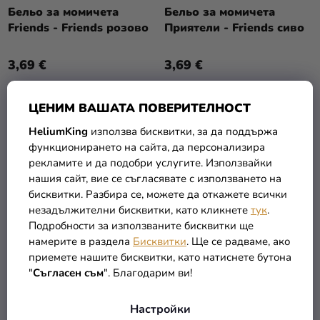
Т
О
Бельо за момичета
Бельо за момичета
Разпродажба
Е
Friends - Friends розово
Приятели - Friends сиво
Д
У
Kонтакт
3,69 €
3,69 €
К
Оценка
Т
на
ПОДРОБНОСТИ
ПОДРОБНОСТИ
И
ЦЕНИМ ВАШАТА ПОВЕРИТЕЛНОСТ
магазина
HeliumKing
използва бисквитки, за да поддържа
Вход
функционирането на сайта, да персонализира
рекламите и да подобри услугите. Използвайки
нашия сайт, вие се съгласявате с използването на
бисквитки. Разбира се, можете да откажете всички
незадължителни бисквитки, като кликнете
тук
.
Подробности за използваните бисквитки ще
намерите в раздела
Бисквитки
. Ще се радваме, ако
приемете нашите бисквитки, като натиснете бутона
"
Съгласен съм
". Благодарим ви!
Дамски панталони
Настройки
пижама - Friends сив