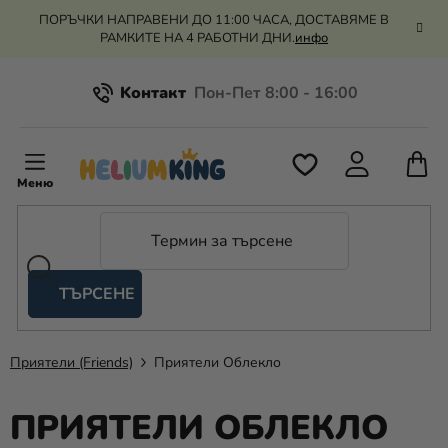
Преминаване
ПОРЪЧКИ НАПРАВЕНИ ДО 11:00 ЧАСА, ДОСТАВЯМЕ В
към
РАМКИТЕ НА 4 РАБОТНИ ДНИ.
инфо
съдържанието
Kонтакт
Всичко за пазаруването
К
З
Рекламация и връщане на парите
П
ТЪРСЕНЕ
Оценка на магазина
Хелий
и
балони
Приятели (Friends)
Приятели Облекло
Сватба
ПРИЯТЕЛИ ОБЛЕКЛО
Парти