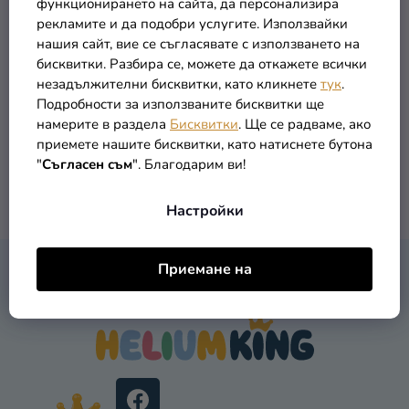
функционирането на сайта, да персонализира
Т
О
Момическа тениска с
Момическа тениска с
рекламите и да подобри услугите. Използвайки
Разпродажба
Е
дълги ръкави -
дълги ръкави -
Д
нашия сайт, вие се съгласявате с използването на
Пепеляшка Дисни бяла
Пепеляшка Дисни
(до –42 %)
(до –42 %)
У
6,28 €
6,90 €
Kонтакт
бисквитки. Разбира се, можете да откажете всички
розова
3,96 €
3,96 €
от
от
незадължителни бисквитки, като кликнете
тук
.
К
Оценка
Подробности за използваните бисквитки ще
Т
на
намерите в раздела
Бисквитки
. Ще се радваме, ако
ПОДРОБНОСТИ
ПОДРОБНОСТИ
И
магазина
приемете нашите бисквитки, като натиснете бутона
"
Съгласен съм
". Благодарим ви!
Вход
2
общо артикули
К
Настройки
О
Н
Т
Ф
Приемане на
Р
КОНТАКТ
У
О
Т
Л
Е
Н
Р
И
Е
Л