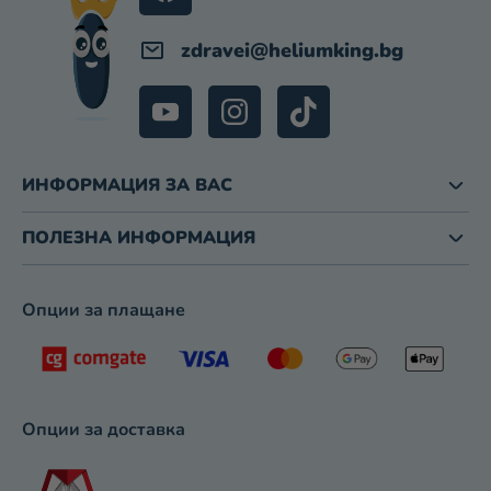
Е
М
zdravei
@
heliumking.bg
Е
Н
Т
И
З
ИНФОРМАЦИЯ ЗА ВАС
А
И
З
ПОЛЕЗНА ИНФОРМАЦИЯ
Б
Р
О
Опции за плащане
Я
В
А
Н
Е
Опции за доставка