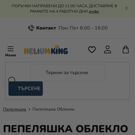
Преминаване
ПОРЪЧКИ НАПРАВЕНИ ДО 11:00 ЧАСА, ДОСТАВЯМЕ В
към
РАМКИТЕ НА 4 РАБОТНИ ДНИ.
инфо
съдържанието
Kонтакт
Всичко за пазаруването
К
З
Рекламация и връщане на парите
П
ТЪРСЕНЕ
Оценка на магазина
Хелий
и
балони
Пепеляшка
Пепеляшка Облекло
Сватба
ПЕПЕЛЯШКА ОБЛЕКЛО
Парти