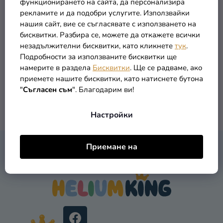
функционирането на сайта, да персонализира
Т
О
Дамски чорапогащи на
Крила - пчела
рекламите и да подобри услугите. Използвайки
Разпродажба
Е
райета, черно и жълто
Д
нашия сайт, вие се съгласявате с използването на
У
Kонтакт
бисквитки. Разбира се, можете да откажете всички
4,90 €
9,90 €
незадължителни бисквитки, като кликнете
тук
.
К
Оценка
Подробности за използваните бисквитки ще
Т
на
намерите в раздела
Бисквитки
. Ще се радваме, ако
В КОЛИЧКАТА
В КОЛИЧКАТА
И
магазина
приемете нашите бисквитки, като натиснете бутона
"
Съгласен съм
". Благодарим ви!
Вход
2
общо артикули
К
Настройки
О
Н
Т
Ф
Приемане на
Р
КОНТАКТ
У
О
Т
Л
Е
Н
Р
И
Е
Л