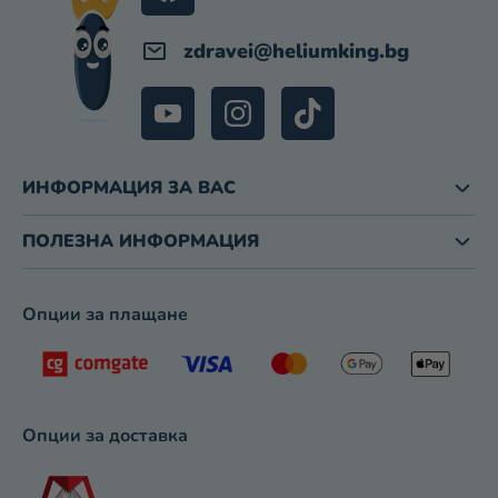
Е
М
zdravei
@
heliumking.bg
Е
Н
Т
И
З
ИНФОРМАЦИЯ ЗА ВАС
А
И
З
ПОЛЕЗНА ИНФОРМАЦИЯ
Б
Р
О
Опции за плащане
Я
В
А
Н
Е
Опции за доставка