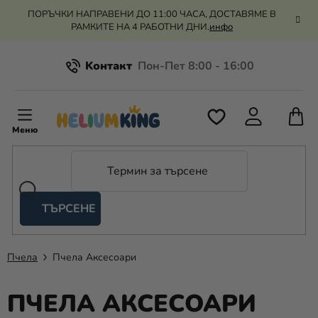
Преминаване
ПОРЪЧКИ НАПРАВЕНИ ДО 11:00 ЧАСА, ДОСТАВЯМЕ В
към
РАМКИТЕ НА 4 РАБОТНИ ДНИ.
инфо
съдържанието
Kонтакт
Всичко за пазаруването
К
З
Рекламация и връщане на парите
П
ТЪРСЕНЕ
Оценка на магазина
Хелий
и
балони
Пчела
Пчела Аксесоари
Сватба
ПЧЕЛА АКСЕСОАРИ
Парти