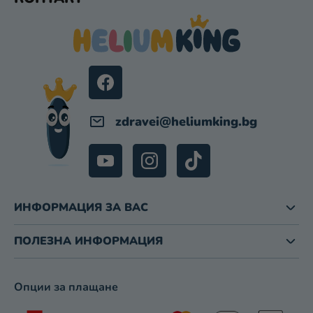
У
О
Т
Л
Е
Н
Р
И
Е
Л
Е
М
zdravei
@
heliumking.bg
Е
Н
Т
И
З
ИНФОРМАЦИЯ ЗА ВАС
А
И
З
ПОЛЕЗНА ИНФОРМАЦИЯ
Б
Р
О
Опции за плащане
Я