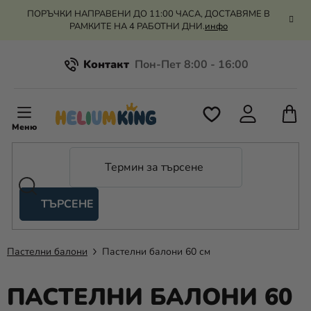
Преминаване
ПОРЪЧКИ НАПРАВЕНИ ДО 11:00 ЧАСА, ДОСТАВЯМЕ В
към
РАМКИТЕ НА 4 РАБОТНИ ДНИ.
инфо
съдържанието
Kонтакт
Всичко за пазаруването
К
З
Рекламация и връщане на парите
П
ТЪРСЕНЕ
Оценка на магазина
Хелий
и
балони
Пастелни балони
Пастелни балони 60 см
Сватба
ПАСТЕЛНИ БАЛОНИ 60
Парти