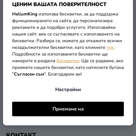
Д
ЦЕНИМ ВАШАТА ПОВЕРИТЕЛНОСТ
Е
Разпродажба
У
Н
HeliumKing
използва бисквитки, за да поддържа
К
А
функционирането на сайта, да персонализира
Kонтакт
Т
рекламите и да подобри услугите. Използвайки
П
И
Оценка
нашия сайт, вие се съгласявате с използването на
Р
на
Т
бисквитки. Разбира се, можете да откажете всички
О
Кръгъл латексов балон
незадължителни бисквитки, като кликнете
тук
.
магазина
Е
светлосин 60 см
Д
Подробности за използваните бисквитки ще
У
Вход
намерите в раздела
Бисквитки
. Ще се радваме, ако
2,79 €
К
приемете нашите бисквитки, като натиснете бутона
"
Съгласен съм
". Благодарим ви!
Т
В КОЛИЧКАТА
И
Настройки
1
общо артикули
К
Приемане на
О
Н
Т
Ф
Р
КОНТАКТ